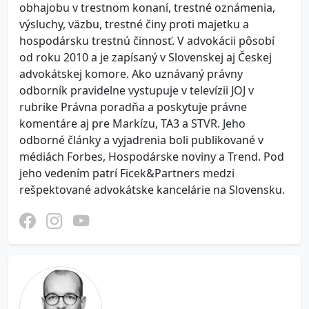
obhajobu v trestnom konaní, trestné oznámenia,
výsluchy, väzbu, trestné činy proti majetku a
hospodársku trestnú činnosť. V advokácii pôsobí
od roku 2010 a je zapísaný v Slovenskej aj Českej
advokátskej komore. Ako uznávaný právny
odborník pravidelne vystupuje v televízii JOJ v
rubrike Právna poradňa a poskytuje právne
komentáre aj pre Markízu, TA3 a STVR. Jeho
odborné články a vyjadrenia boli publikované v
médiách Forbes, Hospodárske noviny a Trend. Pod
jeho vedením patrí Ficek&Partners medzi
rešpektované advokátske kancelárie na Slovensku.