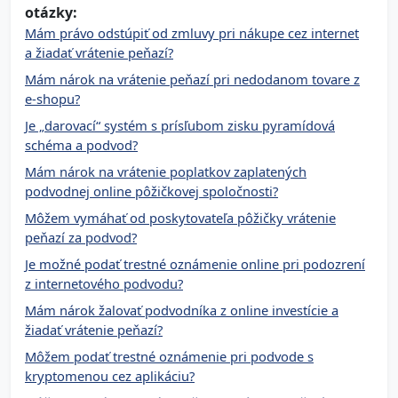
otázky:
Mám právo odstúpiť od zmluvy pri nákupe cez internet
a žiadať vrátenie peňazí?
Mám nárok na vrátenie peňazí pri nedodanom tovare z
e-shopu?
Je „darovací“ systém s prísľubom zisku pyramídová
schéma a podvod?
Mám nárok na vrátenie poplatkov zaplatených
podvodnej online pôžičkovej spoločnosti?
Môžem vymáhať od poskytovateľa pôžičky vrátenie
peňazí za podvod?
Je možné podať trestné oznámenie online pri podozrení
z internetového podvodu?
Mám nárok žalovať podvodníka z online investície a
žiadať vrátenie peňazí?
Môžem podať trestné oznámenie pri podvode s
kryptomenou cez aplikáciu?