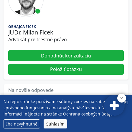
OBHAJCA FICEK
JUDr. Milan Ficek
Advokát pre trestné právo
Dohodnúť konzultáciu
Položiť otázku
Najnovšie odpovede
Na tejto stránke používame súbory cookies na zabezpečenie jej
Advokát | trestné právo | Bratislava
30.07.2026
správneho fungovania a na analýzu návštevnosti. Viac
informácií nájdete na stránke
Ochrana osobných údajov
.
Advokát v trestnom konaní
30.07.2026
Iba nevyhnutné
Súhlasím
Trestné právo
30.07.2026