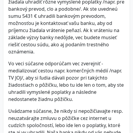
žiadala uhradiť rôzne vymyslené poplatky /napr. pre
bankový prevod, clo a podobne/. Ak ste uvedneú
sumu 5431 € uhradili bankovým prevodom,
možnosťou je kontaktovať vašu banku, aby od
príjemcu žiadala vrátenie peňazí. Ak k vráteniu na
základe výzvy banky nedôjde, vec budete musieť
riešiť cestou súdu, ako aj podaním trestného
oznámenia.
Vo veci súčasne odporúčam vec zverejniť -
medializovať cestou napr. komerčných médií /napr.
TV JOJ/, aby si ľudia dávali pozor pri takýchto
žiadostiach o pôžičku, lebo tu ide len o tom, aby ste
uhradili vymyslené poplatky a následne
nedostanete žiadnu pôžičku.
Uvádzame súčasne, že nikdy si nepožičiavajte resp.
neuzatvárajte zmluvu o pôžičke cez internet u
cudzích spoločností, lebo ide len o poplatky, ktoré
ste aj vy uhradili. Naša banka nikdy od vás nebude