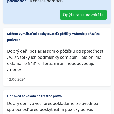
podvode?"
a chcete pomôcť?
Opýtajte sa advokáta
Môžem vymáhať od poskytovateľa pôžičky vrátenie peňazí za
podvod?
Dobrý deň, požiadal som o pôžičku od spoločnosti
/A.I./ Všetky ich podmienky som splnil, ale oni ma
oklamali o 5431 €. Teraz mi ani neodpovedajú.
/meno/
12.06.2024
Odpoveď advokáta na trestné právo:
Dobrý deň, vo veci predpokladáme, že uvedneá
spoločnosť pred poskytnutím pôžičky od vás