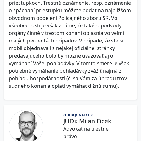
priestupkoch. Trestné oznámenie, resp. oznámenie
o spáchaní priestupku môžete podať na najbližšom
obvodnom oddelení Policajného zboru SR. Vo
všeobecnosti je však známe, že takéto podvody
orgány činné v trestom konaní objasnia vo veľmi
malých percentách prípadov. V prípade, že ste si
mobil objednávali z nejakej oficiálnej stránky
predávajúceho bolo by možné uvažovať aj o
vymáhaní Vašej pohľadávky. V tomto smere je však
potrebné vymáhanie pohľadávky zvážiť najmä z
pohľadu hospodárnosti (či sa Vám za úhradu trov
súdneho konania oplatí vymáhať dlžnú sumu).
OBHAJCA FICEK
JUDr. Milan Ficek
Advokát na trestné
právo