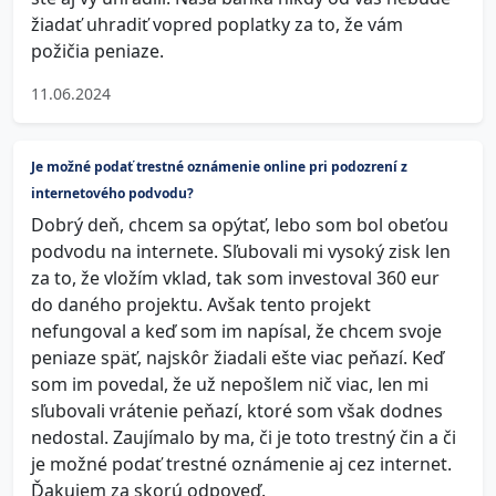
žiadať uhradiť vopred poplatky za to, že vám
požičia peniaze.
11.06.2024
Je možné podať trestné oznámenie online pri podozrení z
internetového podvodu?
Dobrý deň, chcem sa opýtať, lebo som bol obeťou
podvodu na internete. Sľubovali mi vysoký zisk len
za to, že vložím vklad, tak som investoval 360 eur
do daného projektu. Avšak tento projekt
nefungoval a keď som im napísal, že chcem svoje
peniaze späť, najskôr žiadali ešte viac peňazí. Keď
som im povedal, že už nepošlem nič viac, len mi
sľubovali vrátenie peňazí, ktoré som však dodnes
nedostal. Zaujímalo by ma, či je toto trestný čin a či
je možné podať trestné oznámenie aj cez internet.
Ďakujem za skorú odpoveď.