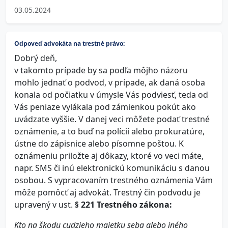
03.05.2024
Odpoveď advokáta na trestné právo:
Dobrý deň,
v takomto prípade by sa podľa môjho názoru
mohlo jednať o podvod, v prípade, ak daná osoba
konala od počiatku v úmysle Vás podviesť, teda od
Vás peniaze vylákala pod zámienkou pokút ako
uvádzate vyššie. V danej veci môžete podať trestné
oznámenie, a to buď na polícií alebo prokuratúre,
ústne do zápisnice alebo písomne poštou. K
oznámeniu priložte aj dôkazy, ktoré vo veci máte,
napr. SMS či inú elektronickú komunikáciu s danou
osobou. S vypracovaním trestného oznámenia Vám
môže pomôcť aj advokát. Trestný čin podvodu je
upravený v ust.
§ 221 Trestného zákona:
Kto na škodu cudzieho majetku seba alebo iného