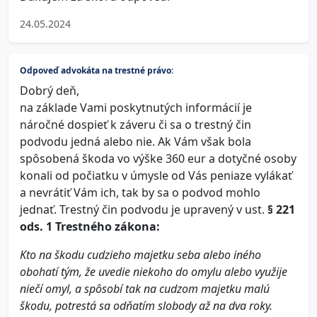
24.05.2024
Odpoveď advokáta na trestné právo:
Dobrý deň,
na základe Vami poskytnutých informácií je
náročné dospieť k záveru či sa o trestný čin
podvodu jedná alebo nie. Ak Vám však bola
spôsobená škoda vo výške 360 eur a dotyčné osoby
konali od počiatku v úmysle od Vás peniaze vylákať
a nevrátiť Vám ich, tak by sa o podvod mohlo
jednať. Trestný čin podvodu je upravený v ust.
§ 221
ods. 1 Trestného zákona:
Kto na škodu cudzieho majetku seba alebo iného
obohatí tým, že uvedie niekoho do omylu alebo využije
niečí omyl, a spôsobí tak na cudzom majetku malú
škodu, potrestá sa odňatím slobody až na dva roky.