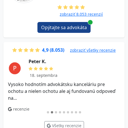
zobraziť 8.053 recenzií
Opýtajte sa advokáta
4,9 (8.053)
zobraziť všetky recenzie
P e t e r K.
18. septembra
Vysoko hodnotím advokátsku kanceláriu pre
V
ochotu a nielen ochotu ale aj fundovanú odpoveď
na...
recenzie
Všetky recenzie