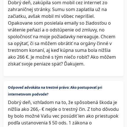
Dobrý deň, zakúpila som mobil cez internet zo
zahraničnej stránky. Sumu som zaplatila už na
začiatku, avšak mobil mi vôbec neprišiel.
Opakovane som posielala emaily so žiadosťou o
vrátenie peňazí a o odstúpenie od zmluvy, no
spoločnosť na moje požiadavky nereaguje. Chcem
sa opýtať, či sa môžem obrátiť na orgány činné v
trestnom konaní, aj keď kúpna suma bola nižšia
ako 266 €. Je možné s tým niečo robiť? Ako môžem
získať svoje peniaze späť? Ďakujem.
Odpoveď advokáta na trestné právo: Ako postupovať pri
internetovom podvode?
Dobrý deň, vzhľadom na to, že spôsobená škoda je
nižšia ako 266,- € nejde o trestný čin. Z toho dôvodu
by bolo možné Vašu vec posúdiť len ako priestupok
podľa ustanovenia § 50 ods. 1 zákona o