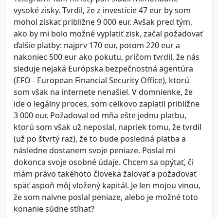
vysoké zisky. Tvrdil, že z investície 47 eur by som
mohol získať približne 9 000 eur. Avšak pred tým,
ako by mi bolo možné vyplatiť zisk, začal požadovať
ďalšie platby: najprv 170 eur, potom 220 eur a
nakoniec 500 eur ako pokutu, pričom tvrdil, že nás
sleduje nejaká Európska bezpečnostná agentúra
(EFO - European Financial Security Office), ktorú
som však na internete nenašiel. V domnienke, že
ide o legálny proces, som celkovo zaplatil približne
3 000 eur. Požadoval od mňa ešte jednu platbu,
ktorú som však už neposlal, napriek tomu, že tvrdil
(už po štvrtý raz), že to bude posledná platba a
následne dostanem svoje peniaze. Poslal mi
dokonca svoje osobné údaje. Chcem sa opýtať, či
mám právo takéhoto človeka žalovať a požadovať
späť aspoň môj vložený kapitál. Je len mojou vinou,
že som naivne poslal peniaze, alebo je možné toto
konanie súdne stíhať?