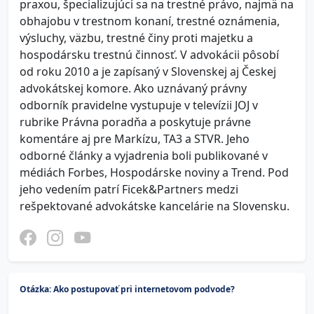
praxou, špecializujúci sa na trestné právo, najmä na
obhajobu v trestnom konaní, trestné oznámenia,
výsluchy, väzbu, trestné činy proti majetku a
hospodársku trestnú činnosť. V advokácii pôsobí
od roku 2010 a je zapísaný v Slovenskej aj Českej
advokátskej komore. Ako uznávaný právny
odborník pravidelne vystupuje v televízii JOJ v
rubrike Právna poradňa a poskytuje právne
komentáre aj pre Markízu, TA3 a STVR. Jeho
odborné články a vyjadrenia boli publikované v
médiách Forbes, Hospodárske noviny a Trend. Pod
jeho vedením patrí Ficek&Partners medzi
rešpektované advokátske kancelárie na Slovensku.
Otázka: Ako postupovať pri internetovom podvode?