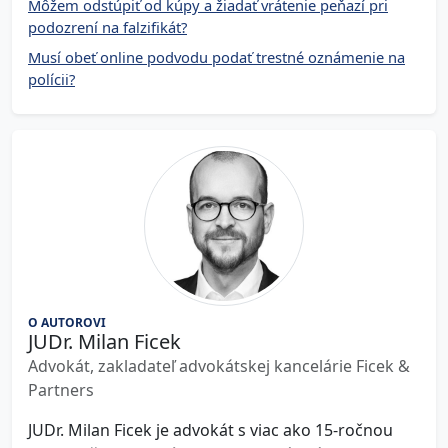
Môžem odstúpiť od kúpy a žiadať vrátenie peňazí pri
podozrení na falzifikát?
Musí obeť online podvodu podať trestné oznámenie na
polícii?
O AUTOROVI
JUDr. Milan Ficek
Advokát, zakladateľ advokátskej kancelárie Ficek &
Partners
JUDr. Milan Ficek je advokát s viac ako 15-ročnou