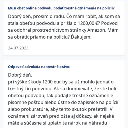
Musí obeť online podvodu podať trestné oznámenie na polícii?
Dobrý deň, prosím o radu. Čo mám robiť, ak som sa
stala obeťou podvodu a prišla o 1200,00 €? Podvod
sa odohral prostredníctvom stránky Amazon. Mám
sa obrátiť priamo na políciu? Ďakujem.
24.07.2023
Odpoveď advokáta na trestné právo:
Dobrý deň,
pri výške škody 1200 eur by sa už mohlo jednať o
trestný čin podvodu. Ak sa domnievate, že ste boli
obeťou podvodu, tak podajte trestné oznámenie
písomne poštou alebo ústne do zápisnice na polícií
alebo prokuratúre, aby tento skutok prešetrili. V
oznámení zároveň predložte aj dôkazy, ak nejaké
máte a súčasne si uplatnite nárok na náhradu