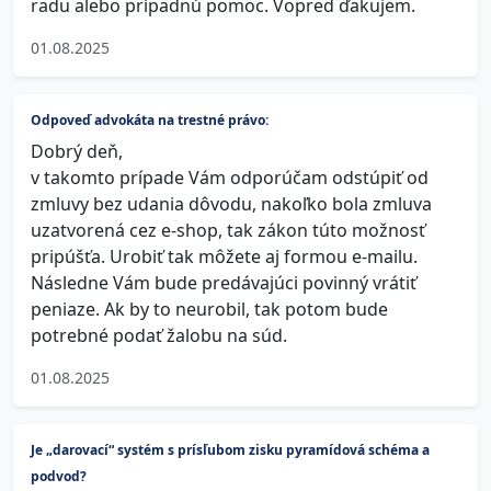
radu alebo prípadnú pomoc. Vopred ďakujem.
01.08.2025
Odpoveď advokáta na trestné právo:
Dobrý deň,
v takomto prípade Vám odporúčam odstúpiť od
zmluvy bez udania dôvodu, nakoľko bola zmluva
uzatvorená cez e-shop, tak zákon túto možnosť
pripúšťa. Urobiť tak môžete aj formou e-mailu.
Následne Vám bude predávajúci povinný vrátiť
peniaze. Ak by to neurobil, tak potom bude
potrebné podať žalobu na súd.
01.08.2025
Je „darovací“ systém s prísľubom zisku pyramídová schéma a
podvod?