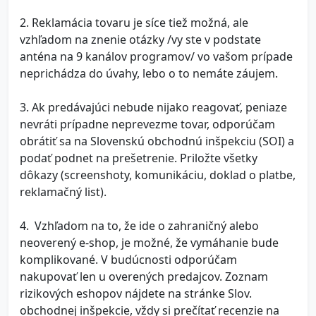
2. Reklamácia tovaru je síce tiež možná, ale
vzhľadom na znenie otázky /vy ste v podstate
anténa na 9 kanálov programov/ vo vašom prípade
neprichádza do úvahy, lebo o to nemáte záujem.
3. Ak predávajúci nebude nijako reagovať, peniaze
nevráti prípadne neprevezme tovar, odporúčam
obrátiť sa na Slovenskú obchodnú inšpekciu (SOI) a
podať podnet na prešetrenie. Priložte všetky
dôkazy (screenshoty, komunikáciu, doklad o platbe,
reklamačný list).
4. Vzhľadom na to, že ide o zahraničný alebo
neoverený e-shop, je možné, že vymáhanie bude
komplikované. V budúcnosti odporúčam
nakupovať len u overených predajcov. Zoznam
rizikových eshopov nájdete na stránke Slov.
obchodnej inšpekcie, vždy si prečítať recenzie na