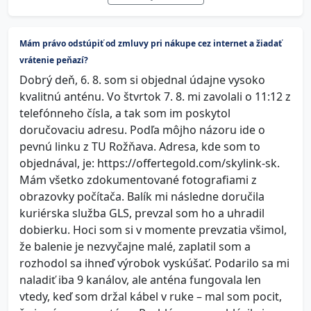
Mám právo odstúpiť od zmluvy pri nákupe cez internet a žiadať
vrátenie peňazí?
Dobrý deň, 6. 8. som si objednal údajne vysoko
kvalitnú anténu. Vo štvrtok 7. 8. mi zavolali o 11:12 z
telefónneho čísla, a tak som im poskytol
doručovaciu adresu. Podľa môjho názoru ide o
pevnú linku z TU Rožňava. Adresa, kde som to
objednával, je: https://offertegold.com/skylink-sk.
Mám všetko zdokumentované fotografiami z
obrazovky počítača. Balík mi následne doručila
kuriérska služba GLS, prevzal som ho a uhradil
dobierku. Hoci som si v momente prevzatia všimol,
že balenie je nezvyčajne malé, zaplatil som a
rozhodol sa ihneď výrobok vyskúšať. Podarilo sa mi
naladiť iba 9 kanálov, ale anténa fungovala len
vtedy, keď som držal kábel v ruke – mal som pocit,