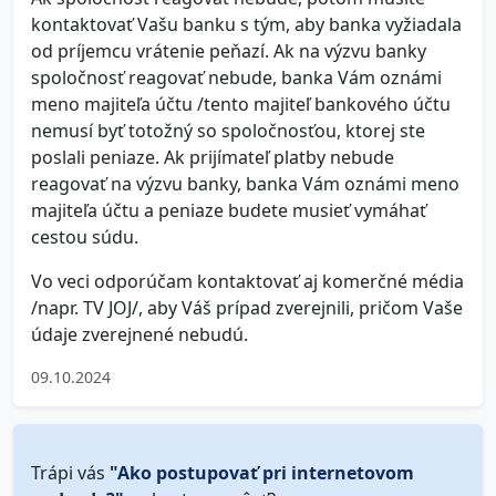
kontaktovať Vašu banku s tým, aby banka vyžiadala
od príjemcu vrátenie peňazí. Ak na výzvu banky
spoločnosť reagovať nebude, banka Vám oznámi
meno majiteľa účtu /tento majiteľ bankového účtu
nemusí byť totožný so spoločnosťou, ktorej ste
poslali peniaze. Ak prijímateľ platby nebude
reagovať na výzvu banky, banka Vám oznámi meno
majiteľa účtu a peniaze budete musieť vymáhať
cestou súdu.
Vo veci odporúčam kontaktovať aj komerčné média
/napr. TV JOJ/, aby Váš prípad zverejnili, pričom Vaše
údaje zverejnené nebudú.
09.10.2024
Trápi vás
"Ako postupovať pri internetovom