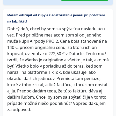
Môžem odstúpiť od kúpy a žiadať vrátenie peňazí pri podozrení
na falzifikát?
Dobrý deň, chcel by som sa spýtať na nasledujúcu
vec. Pred približne mesiacom som si od jedného
muža kúpil Airpody PRO 2. Cena bola stanovená na
140 €, pričom originálnu cenu, za ktorú ich on
kupoval, uviedol ako 272,50 € v Datarte. Tento muž
tvrdil, že všetko je originálne a všetko je tak, ako má
byť. Všetko bolo v poriadku až do teraz, keď som
narazil na platforme TikTok, kde ukazuje, ako
okradol ďalších jedincov. Premieta tam peniaze,
ktoré z toho získal, a tiež faktúru, ktorú som dostal
aj ja. Predpokladám teda, že túto faktúru dáva aj
ďalším ľuďom. Chcel by som sa spýtať, či je v tomto
prípade možné niečo podniknúť? Vopred ďakujem
za odpoveď.