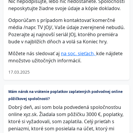
Nič nepodpisujte, lebo nič nedostanete. Spoločnosti
neposkytujte žiadne svoje údaje a kópie dokladov.
Odporúčam s prípadom kontaktovať komerčné
média /napr. TV JOJ/, Vaše údaje zverejnené nebudú.
Pozerajte aj najnovší seriál JOJ, ktorého premiéra
bude v najbližích dňoch a volá sa Koniec hry.
Môžete nás sledovať aj
na soc. sieťach,
kde nájdete
množstvo užitočných informácií.
17.03.2025
Mám nárok na vrátenie poplatkov zaplatených podvodnej online
pôžičkovej spoločnosti?
Dobrý deň, asi som bola podvedená spoločnosťou
online xyz.sk. Žiadala som pôžičku 3000 €, poplatky,
ktoré si vyžadovali, som zaplatila. Celý prieťah s
peniazmi, ktoré som posielala na účet, ktorý mi