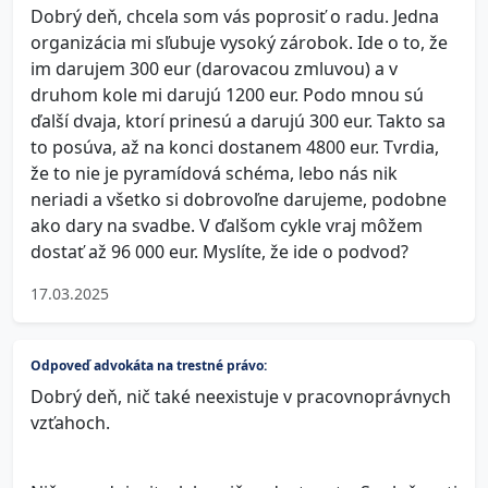
Dobrý deň, chcela som vás poprosiť o radu. Jedna
organizácia mi sľubuje vysoký zárobok. Ide o to, že
im darujem 300 eur (darovacou zmluvou) a v
druhom kole mi darujú 1200 eur. Podo mnou sú
ďalší dvaja, ktorí prinesú a darujú 300 eur. Takto sa
to posúva, až na konci dostanem 4800 eur. Tvrdia,
že to nie je pyramídová schéma, lebo nás nik
neriadi a všetko si dobrovoľne darujeme, podobne
ako dary na svadbe. V ďalšom cykle vraj môžem
dostať až 96 000 eur. Myslíte, že ide o podvod?
17.03.2025
Odpoveď advokáta na trestné právo:
Dobrý deň, nič také neexistuje v pracovnoprávnych
vzťahoch.