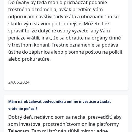
Do úvahy by teda mohlo prichádzať podanie
trestného oznámenia, avšak predtým Vám
odporúčam navštíviť advokáta a oboznámiť ho so
skutkovým stavom podrobnejšie. Môžete tiež
spraviť to, že dotyčné osoby vyzvete, aby Vám
peniaze vrátili, inak, že sa obrátite na orgány činné
v trestnom konaní. Trestné oznámenie sa podáva
ústne do zápisnice alebo písomne poštou na polícií
alebo prokuratúre.
24.05.2024
Mám nárok žalovať podvodníka z online investície a žiadať
vrátenie peňazí?
Dobrý deň, nedávno som sa nechal presvedčiť, aby
som investoval prostredníctvom online platformy
Telegram. Tam mi istý pán sľúbil mimoriadne