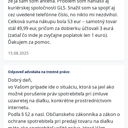
že ja sám som anténa. Problém som nahlásil aj
kuriérskej spoločnosti GLS. Snažil som sa spojiť aj
cez uvedené telefónne číslo, no nikto mi nezdvihol.
Celková suma nákupu bola 53 eur – samotný tovar
stál 49,99 eur, pričom za dobierku účtovali 3 eurá
(zatiaľ čo inde je zvyčajne poplatok len 1 euro).
Ďakujem za pomoc.
15.08.2025
Odpoveď advokáta na trestné právo:
Dobrý deň,
vo Vašom prípade ide o situáciu, ktorá sa javí ako
možné porušenie práv spotrebiteľa pri zmluve
uzavretej na diaľku, konkrétne prostredníctvom
internetu.
Podľa § 52 a nasl. Občianskeho zákonníka a zákon o
ochrane spotrebiteľa pri predaji tovaru na diaľku