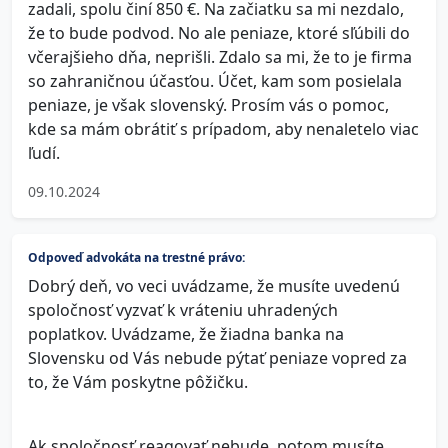
zadali, spolu činí 850 €. Na začiatku sa mi nezdalo,
že to bude podvod. No ale peniaze, ktoré sľúbili do
včerajšieho dňa, neprišli. Zdalo sa mi, že to je firma
so zahraničnou účasťou. Účet, kam som posielala
peniaze, je však slovenský. Prosím vás o pomoc,
kde sa mám obrátiť s prípadom, aby nenaletelo viac
ľudí.
09.10.2024
Odpoveď advokáta na trestné právo:
Dobrý deň, vo veci uvádzame, že musíte uvedenú
spoločnosť vyzvať k vráteniu uhradených
poplatkov. Uvádzame, že žiadna banka na
Slovensku od Vás nebude pýtať peniaze vopred za
to, že Vám poskytne pôžičku.
Ak spoločnosť reagovať nebude, potom musíte