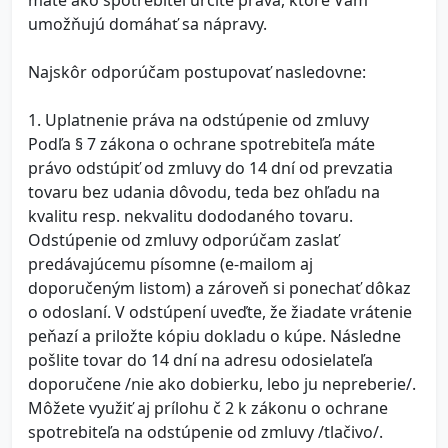
máte ako spotrebiteľ určité práva, ktoré Vám
umožňujú domáhať sa nápravy.
Najskôr odporúčam postupovať nasledovne:
1. Uplatnenie práva na odstúpenie od zmluvy
Podľa § 7 zákona o ochrane spotrebiteľa máte
právo odstúpiť od zmluvy do 14 dní od prevzatia
tovaru bez udania dôvodu, teda bez ohľadu na
kvalitu resp. nekvalitu dododaného tovaru.
Odstúpenie od zmluvy odporúčam zaslať
predávajúcemu písomne (e-mailom aj
doporučeným listom) a zároveň si ponechať dôkaz
o odoslaní. V odstúpení uveďte, že žiadate vrátenie
peňazí a priložte kópiu dokladu o kúpe. Následne
pošlite tovar do 14 dní na adresu odosielateľa
doporučene /nie ako dobierku, lebo ju nepreberie/.
Môžete využiť aj prílohu č 2 k zákonu o ochrane
spotrebiteľa na odstúpenie od zmluvy /tlačivo/.