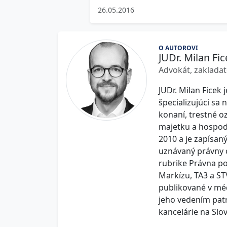
26.05.2016
O AUTOROVI
JUDr. Milan Fic
Advokát, zakladat
JUDr. Milan Ficek 
špecializujúci sa
konaní, trestné oz
majetku a hospodá
2010 a je zapísan
uznávaný právny od
rubrike Právna p
Markízu, TA3 a ST
publikované v mé
jeho vedením pat
kancelárie na Slo