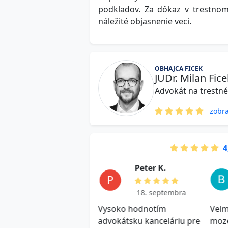
podkladov. Za dôkaz v trestnom
náležité objasnenie veci.
OBHAJCA FICEK
JUDr. Milan Fic
Advokát na trestn
zobra
4
J a k u b M .
P e t e r K.
18. septembra
18. septembra
hlosť, kvalitná odpoveď
Vysoko hodnotím
Velm
dporučam! Využijem aj v
advokátsku kanceláriu pre
moz