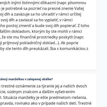
ených inými listinnými dôkazmi (napr. písomnou
 je potrebné sa pozrieť na presné znenie Vašej
oj dlh a zaväzuje sa ho uhradiť v rámci určitej
svoj dlh a zaviazal sa ho vyplatiť, v rámci
o postoj zmeniť a bude svoj dlh popierať. Z toho
ďalším dokladom, ktorým by ste mohli v rámci
že ste mu finančné prostriedky poskytli (napr.
 príjmový pokladničný doklad...). Ak poprie
aby ste tento dlh preukázali. Iba s komunikáciou z
ájdený manželkou v zalepenej obálke?
restné oznámenie za týranie jej a našich dvoch
ície, súdnym znalcom a ďalším vyšetrením
. Situácia manželky je ešte predmetom riešenia.
e pravda, rovnako ako v prípade našich detí. Trestné