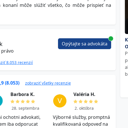
 konaní môže slúžiť všetko, čo môže prispieť na
K
ek
Opýtajte sa advokáta
O
é právo
P
p
ziť 8.053 recenzií
a
b
,9 (8.053)
zobraziť všetky recenzie
B a r b o r a K .
V a l ér i a H .
28. septembra
2. októbra
i ochotni advokati,
Výborné služby, promptná
Ďakuj
em iba odporucat
kvalifikovaná odpoveď na
odpov