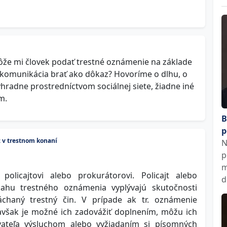
že mi človek podať trestné oznámenie na základe
komunikácia brať ako dôkaz? Hovoríme o dlhu, o
radne prostredníctvom sociálnej siete, žiadne iné
m.
B
p
 v trestnom konaní
N
p
m
olicajtovi alebo prokurátorovi. Policajt alebo
d
ahu trestného oznámenia vyplývajú skutočnosti
chaný trestný čin. V prípade ak tr. oznámenie
avšak je možné ich zadovážiť doplnením, môžu ich
ateľa výsluchom alebo vyžiadaním si písomných