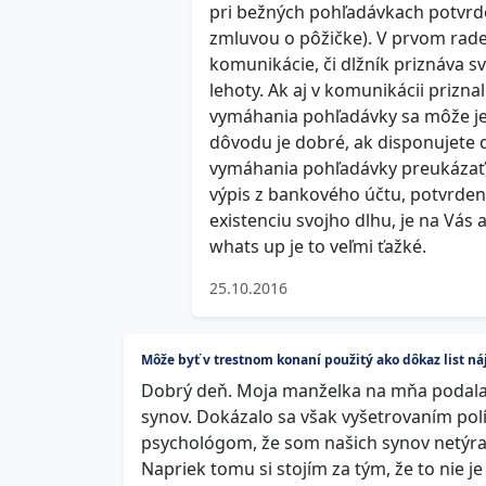
pri bežných pohľadávkach potvrd
zmluvou o pôžičke). V prvom rade
komunikácie, či dlžník priznáva sv
lehoty. Ak aj v komunikácii priznal 
vymáhania pohľadávky sa môže jeh
dôvodu je dobré, ak disponujete 
vymáhania pohľadávky preukázať, 
výpis z bankového účtu, potvrdený
existenciu svojho dlhu, je na Vás 
whats up je to veľmi ťažké.
25.10.2016
Môže byť v trestnom konaní použitý ako dôkaz list n
Dobrý deň. Moja manželka na mňa podala t
synov. Dokázalo sa však vyšetrovaním pol
psychológom, že som našich synov netýral
Napriek tomu si stojím za tým, že to nie j