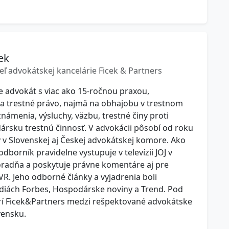
ek
eľ advokátskej kancelárie Ficek & Partners
je advokát s viac ako 15-ročnou praxou,
 na trestné právo, najmä na obhajobu v trestnom
námenia, výsluchy, väzbu, trestné činy proti
rsku trestnú činnosť. V advokácii pôsobí od roku
ý v Slovenskej aj Českej advokátskej komore. Ako
borník pravidelne vystupuje v televízii JOJ v
oradňa a poskytuje právne komentáre aj pre
VR. Jeho odborné články a vyjadrenia boli
diách Forbes, Hospodárske noviny a Trend. Pod
rí Ficek&Partners medzi rešpektované advokátske
vensku.