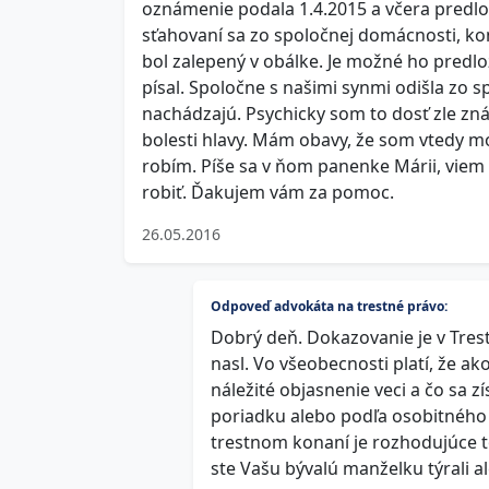
oznámenie podala 1.4.2015 a včera predložila
sťahovaní sa zo spoločnej domácnosti, kon
bol zalepený v obálke. Je možné ho pred
písal. Spoločne s našimi synmi odišla zo 
nachádzajú. Psychicky som to dosť zle zn
bolesti hlavy. Mám obavy, že som vtedy mo
robím. Píše sa v ňom panenke Márii, viem
robiť. Ďakujem vám za pomoc.
26.05.2016
Odpoveď advokáta na trestné právo:
Dobrý deň. Dokazovanie je v Tre
nasl. Vo všeobecnosti platí, že a
náležité objasnenie veci a čo sa 
poriadku alebo podľa osobitného
trestnom konaní je rozhodujúce t
ste Vašu bývalú manželku týrali al