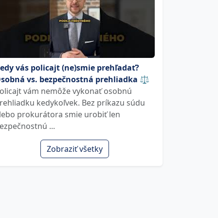
edy vás policajt (ne)smie prehľadať?
sobná vs. bezpečnostná prehliadka ⚖️
olicajt vám nemôže vykonať osobnú
rehliadku kedykoľvek. Bez príkazu súdu
lebo prokurátora smie urobiť len
ezpečnostnú ...
Zobraziť všetky
Ľ u d o v í t B.
J a r m i l a J .
25. októbra
30. októbra
em za perfektnú
Dakujem za promptnu a
Super 
eď na môj problém,
zrozumitelnu odpoved.
poradil