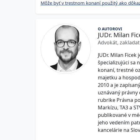
Môže byť v trestnom konaní použitý ako dôkaz
O AUTOROVI
JUDr. Milan Fic
Advokát, zakladat
JUDr. Milan Ficek 
špecializujúci sa
konaní, trestné oz
majetku a hospodá
2010 a je zapísan
uznávaný právny od
rubrike Právna p
Markízu, TA3 a ST
publikované v mé
jeho vedením pat
kancelárie na Slo