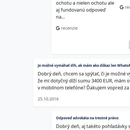
ucnosti
ochotu a nielen ochotu ale
re
aj fundovanú odpoveď
ecenzie
na...
recenzie
Je možné vymáhať dlh, ak mám ako dôkaz len Whats
Dobrý deň, chcem sa spýtať, či je možné 
že mi dotyčný dlží sumu 3400 EUR, mám 
v mobilnom telefóne? Ďakujem vopred za
25.10.2016
Odpoveď advokáta na trestné právo:
Dobrý deň, aj takéto pohľadávky s