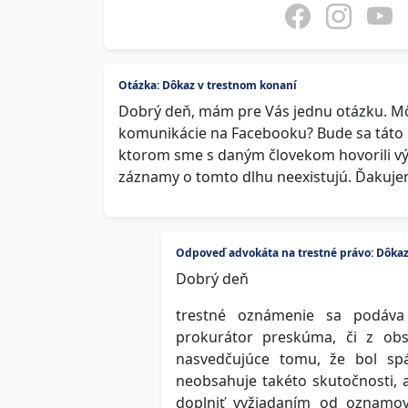
Otázka: Dôkaz v trestnom konaní
Dobrý deň, mám pre Vás jednu otázku. Mô
komunikácie na Facebooku? Bude sa táto 
ktorom sme s daným človekom hovorili výh
záznamy o tomto dlhu neexistujú. Ďakuje
Odpoveď advokáta na trestné právo: Dôkaz
Dobrý deň
trestné oznámenie sa podáva p
prokurátor preskúma, či z obs
nasvedčujúce tomu, že bol spá
neobsahuje takéto skutočnosti, 
doplniť vyžiadaním od oznamov