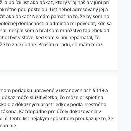
 polícii list ako dôkaz, ktorý vraj našla v júni pri
krétne pod posteľou. List nebol adresovaný jej a
ložiť ako dôkaz? Nemám pamäť na to, že by som ho
spoločnej domácnosti a odmietla mi povedať, kde sa
ášal, nespal som a bral som množstvo tabletiek od
hol byť v stave, keď som si ani nepamätal, čo
 že to znie čudne. Prosím o radu, čo mám teraz
stnom poriadku upravené v ustanoveniach § 119 a
ko dôkaz môže slúžiť všetko, čo môže prispieť na
získalo z dôkazných prostriedkov podľa Trestného
 zákona. Každopádne pre účely dokazovania v
o, či tento list nejakým spôsobom preukazuje to, že
ebo nie.