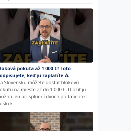
loková pokuta až 1 000 €? Toto
odpisujete, keď ju zaplatíte ⚠️
a Slovensku môžete dostať blokovú
okutu na mieste až do 1 000 €. Uložiť ju
ožno len pri splnení dvoch podmienok:
ošlo k ...