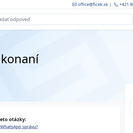
office@ficek.sk
|
+421 8
 konaní
eto otázky:
 WhatsApp správu?