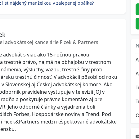
 list nájdený manželkou v zalepenej obálke?
ek
eľ advokátskej kancelárie Ficek & Partners
N
je advokát s viac ako 15-ročnou praxou,
 na trestné právo, najmä na obhajobu v trestnom
námenia, výsluchy, väzbu, trestné činy proti
A
rsku trestnú činnosť. V advokácii pôsobí od roku
ý v Slovenskej aj Českej advokátskej komore. Ako
T
borník pravidelne vystupuje v televízii JOJ v
oradňa a poskytuje právne komentáre aj pre
VR. Jeho odborné články a vyjadrenia boli
diách Forbes, Hospodárske noviny a Trend. Pod
O
rí Ficek&Partners medzi rešpektované advokátske
vensku.