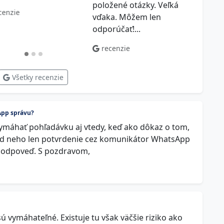
položené otázky. Veľká
ktorý
cenzie
vďaka. Môžem len
práv
odporúčať!...
riadne
recenzie
rec
Všetky recenzie
App správu?
vymáhať pohľadávku aj vtedy, keď ako dôkaz o tom,
od neho len potvrdenie cez komunikátor WhatsApp
 odpoveď. S pozdravom,
ú vymáhateľné. Existuje tu však väčšie riziko ako