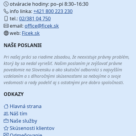
otváracie hodiny: po–pi 8:30–16:30
info linka:
+421 800 223 230
tel.:
02/381 04 750
email:
office@ficek.sk
web:
Ficek.sk
NAŠE POSLANIE
Pri našej práci sa riadime zásadou, že neexistuje právny problém,
ktorý by sa nedal vyriešiť. Našim poslaním je zvýšovať právne
povedomie na Slovensku a ako skutoční odborníci s najvyšším
vzdelaním a s dlhoročnými skúsenosťami sa nebojíme o svoje
vedomosti a rady podeliť aj s ostatnými pre dobro spoločnosti.
ODKAZY
Hlavná strana
Náš tím
Naše služby
Skúsenosti klientov
Odmeňovanie