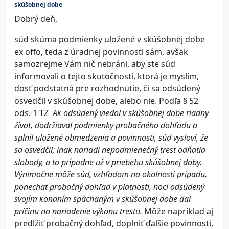
skúšobnej dobe
Dobrý deň,
súd skúma podmienky uložené v skúšobnej dobe
ex offo, teda z úradnej povinnosti sám, avšak
samozrejme Vám nič nebráni, aby ste súd
informovali o tejto skutočnosti, ktorá je myslím,
dosť podstatná pre rozhodnutie, či sa odsúdený
osvedčil v skúšobnej dobe, alebo nie. Podľa § 52
ods. 1 TZ
Ak odsúdený viedol v skúšobnej dobe riadny
život, dodržiaval podmienky probačného dohľadu a
splnil uložené obmedzenia a povinnosti, súd vysloví, že
sa osvedčil; inak nariadi nepodmienečný trest odňatia
slobody, a to prípadne už v priebehu skúšobnej doby.
Výnimočne môže súd, vzhľadom na okolnosti prípadu,
ponechať probačný dohľad v platnosti, hoci odsúdený
svojím konaním spáchaným v skúšobnej dobe dal
príčinu na nariadenie výkonu trestu.
Môže napríklad aj
predlžiť probačný dohľad, doplniť ďalšie povinnosti,