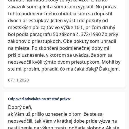
záväzok som splnil a sumu som vyplatil. No počas
tohto podmienečného obdobia som sa dopustil
dvoch priestupkov. Jeden vyústil do pokuty od
mestských policajtov vo výške 10 €, pričom druhý
bol podľa paragrafu 50 zákona č. 372/1990 Zbierky
zákonov o priestupkoch. Obe pokuty som uhradil
na mieste. Po skončení podmienečnej doby mi
prišlo uznesenie, v ktorom sa uvádza, že som sa
neosvedčil kvôli týmto dvom priestupkom. Mohli by
ste mi, prosím, poradiť, čo ma čaká ďalej? Ďakujem.
07.11.2020
Odpoveď advokáta na trestné právo:
Dobrý deň,
ak Vám už prišlo uznesenie o tom, že ste sa
neosvedčili, tak Vám v krátkej dobe príde výzva na
nastúpenie na výkon trestu odňatia slobody. Ak ste