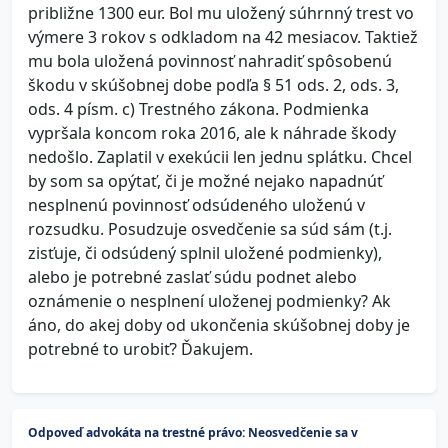
približne 1300 eur. Bol mu uložený súhrnný trest vo
výmere 3 rokov s odkladom na 42 mesiacov. Taktiež
mu bola uložená povinnosť nahradiť spôsobenú
škodu v skúšobnej dobe podľa § 51 ods. 2, ods. 3,
ods. 4 písm. c) Trestného zákona. Podmienka
vypršala koncom roka 2016, ale k náhrade škody
nedošlo. Zaplatil v exekúcii len jednu splátku. Chcel
by som sa opýtať, či je možné nejako napadnúť
nesplnenú povinnosť odsúdeného uloženú v
rozsudku. Posudzuje osvedčenie sa súd sám (t.j.
zisťuje, či odsúdený splnil uložené podmienky),
alebo je potrebné zaslať súdu podnet alebo
oznámenie o nesplnení uloženej podmienky? Ak
áno, do akej doby od ukončenia skúšobnej doby je
potrebné to urobiť? Ďakujem.
Odpoveď advokáta na trestné právo: Neosvedčenie sa v