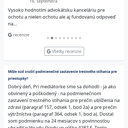
18. septembra
Vysoko hodnotím advokátsku kanceláriu pre
V
ochotu a nielen ochotu ale aj fundovanú odpoveď
na...
recenzie
Všetky recenzie
Môže súd zrušiť podmienečné zastavenie trestného stíhania pre
priestupky?
Dobrý deň, Pri mediátorke sme sa dohodli - ja ako
obvinený a poškodený - na podmienečnom
zastavení trestného stíhania pre prečin ublíženia na
zdraví (paragraf 157, odsek 1, bod 2a) a pre prečin
výtržníctva (paragraf 364, odsek 1, bod a). Dostal
som podmienku na 24 mesiacov s povinnosťou
uhradiť náhradu škody vo výške 4287 €. Tento