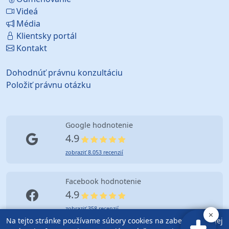
Videá
Média
Klientsky portál
Kontakt
Dohodnúť právnu konzultáciu
Položiť právnu otázku
Google hodnotenie
4.9
zobraziť 8.053 recenzií
Facebook hodnotenie
4.9
zobraziť 358 recenzií
Na tejto stránke používame súbory cookies na zabezpečenie jej