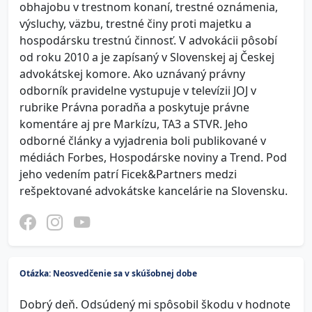
obhajobu v trestnom konaní, trestné oznámenia,
výsluchy, väzbu, trestné činy proti majetku a
hospodársku trestnú činnosť. V advokácii pôsobí
od roku 2010 a je zapísaný v Slovenskej aj Českej
advokátskej komore. Ako uznávaný právny
odborník pravidelne vystupuje v televízii JOJ v
rubrike Právna poradňa a poskytuje právne
komentáre aj pre Markízu, TA3 a STVR. Jeho
odborné články a vyjadrenia boli publikované v
médiách Forbes, Hospodárske noviny a Trend. Pod
jeho vedením patrí Ficek&Partners medzi
rešpektované advokátske kancelárie na Slovensku.
Otázka: Neosvedčenie sa v skúšobnej dobe
Dobrý deň. Odsúdený mi spôsobil škodu v hodnote