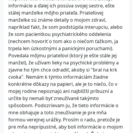
informácie a ďalej ich posúva svojej sestre, ešte
stálej manželke môjho priateľa. Priateľovej
manželke sú známe detaily o mojom zdraví,
napríklad fakt, že som podstúpila interupciu, alebo
že som pacientkou psychiatrického oddelenia
(nechcem hovoriť o tom ako o niečom ťažkom, ja
trpela len úzkostnými a panickými poruchami).
Povedala môjmu priateľovi (ktorý je ešte stále jej
manžel), že užívam lieky na psychické problémy a
zjavne ho tým chce odradiť, akoby si "bral na krk
cvoka". Nemám k týmto informáciám žiadne
konkrétne dôkazy na papieri, ale je to niečo, čo v
mojej rodine nepoznajú ani najbližší príbuzní a
určite by nemali byť zneužívané takýmto
spôsobom. Podozrievam ju, že tieto informácie o
mne obhajuje a toto zneužívanie je pre mňa
formou verejnej urážky. Prosím o radu, pretože je
pre mňa neprípustné, aby boli informácie o mojom