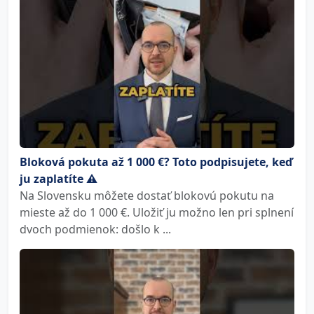
Bloková pokuta až 1 000 €? Toto podpisujete, keď
ju zaplatíte ⚠️
Na Slovensku môžete dostať blokovú pokutu na
mieste až do 1 000 €. Uložiť ju možno len pri splnení
dvoch podmienok: došlo k ...