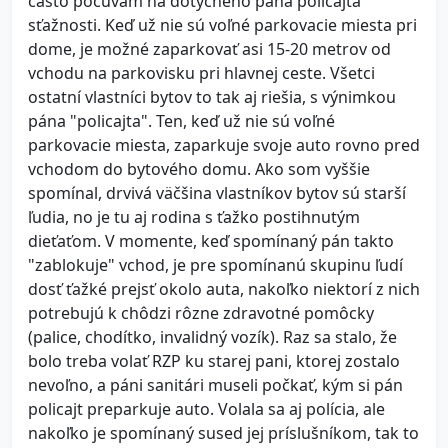
často počúvam na dotyčného pána policajta
sťažnosti. Keď už nie sú voľné parkovacie miesta pri
dome, je možné zaparkovať asi 15-20 metrov od
vchodu na parkovisku pri hlavnej ceste. Všetci
ostatní vlastníci bytov to tak aj riešia, s výnimkou
pána "policajta". Ten, keď už nie sú voľné
parkovacie miesta, zaparkuje svoje auto rovno pred
vchodom do bytového domu. Ako som vyššie
spomínal, drvivá väčšina vlastníkov bytov sú starší
ľudia, no je tu aj rodina s ťažko postihnutým
dieťaťom. V momente, keď spomínaný pán takto
"zablokuje" vchod, je pre spomínanú skupinu ľudí
dosť ťažké prejsť okolo auta, nakoľko niektorí z nich
potrebujú k chôdzi rôzne zdravotné pomôcky
(palice, chodítko, invalidný vozík). Raz sa stalo, že
bolo treba volať RZP ku starej pani, ktorej zostalo
nevoľno, a páni sanitári museli počkať, kým si pán
policajt preparkuje auto. Volala sa aj polícia, ale
nakoľko je spomínaný sused jej príslušníkom, tak to