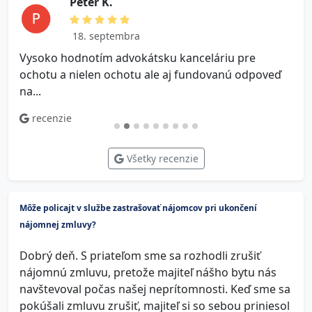
P e t e r K.
18. septembra
Vysoko hodnotím advokátsku kanceláriu pre
V
ochotu a nielen ochotu ale aj fundovanú odpoveď
na...
recenzie
Všetky recenzie
Môže policajt v službe zastrašovať nájomcov pri ukončení
nájomnej zmluvy?
Dobrý deň. S priateľom sme sa rozhodli zrušiť
nájomnú zmluvu, pretože majiteľ nášho bytu nás
navštevoval počas našej neprítomnosti. Keď sme sa
pokúšali zmluvu zrušiť, majiteľ si so sebou priniesol