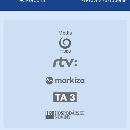
Poradňa
Právne zastúpenie
Média