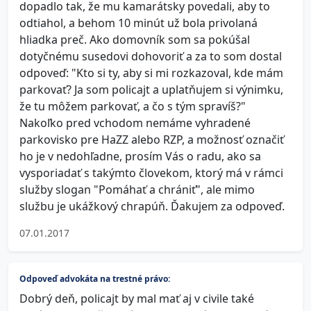
dopadlo tak, že mu kamarátsky povedali, aby to
odtiahol, a behom 10 minút už bola privolaná
hliadka preč. Ako domovník som sa pokúšal
dotyčnému susedovi dohovoriť a za to som dostal
odpoveď: "Kto si ty, aby si mi rozkazoval, kde mám
parkovať? Ja som policajt a uplatňujem si výnimku,
že tu môžem parkovať, a čo s tým spravíš?"
Nakoľko pred vchodom nemáme vyhradené
parkovisko pre HaZZ alebo RZP, a možnosť označiť
ho je v nedohľadne, prosím Vás o radu, ako sa
vysporiadať s takýmto človekom, ktorý má v rámci
služby slogan "Pomáhať a chrániť", ale mimo
službu je ukážkový chrapúň. Ďakujem za odpoveď.
07.01.2017
Odpoveď advokáta na trestné právo:
Dobrý deň, policajt by mal mať aj v civile také