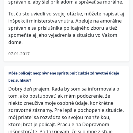
správanie, aby šiel príkladom a správať sa morálne.
To, čo ste uviedli vo svojej otázke, môžete napísať aj
inšpekcii ministerstva vnútra. Apeluje na amorálne
správanie sa príslušníka policajného zboru a tiež
spomeňte aj jeho vyjadrenia a situáciu vo Vašom
dome.
07.01.2017
Môže policajt neoprávnene sprístupniť cudzie zdravotné údaje
bez súhlasu?
Dobrý deň prajem. Rada by som sa informovala o
tom, ako postupovať, ak mám podozrenie, že
niekto zneužíva moje osobné údaje, konkrétne
zdravotné záznamy. Pre lepšie pochopenie situácie,
môj priateľ sa rozvádza so svojou manželkou,
ktorej brat je policajt. Pracuje na Dopravnom
inšpektoráte. Podozrievam, že si o mne zisťuje