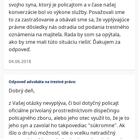
svojho syna, ktorý je policajtom a v čase našej
konverzácie bol vo výkone služby. Považovali sme
to za zastrašovanie a obávali sme sa, že vyplývajúce
právne dôsledky nás odradia od podania trestného
oznámenia na majiteľa. Rada by som sa opýtala,
ako by sme mali túto situáciu riešiť. Ďakujem za
odpoveď.
04.06.2018
Odpoveď advokáta na trestné právo:
Dobrý deň,
z Vašej otázky nevyplýva, či bol dotyčný policajt
oficiálne privolaný prostredníctvom dispečingu
policajného zboru, alebo jeho otec využil to, že je to
jeho syn a zavolal ho takpovediac "súkromne". Ak
išlo o druhú možnosť, ide o vcelku netradičný