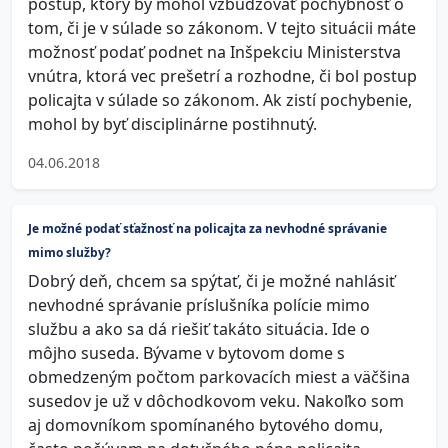
postup, ktorý by mohol vzbudzovať pochybnosť o
tom, či je v súlade so zákonom. V tejto situácii máte
možnosť podať podnet na Inšpekciu Ministerstva
vnútra, ktorá vec prešetrí a rozhodne, či bol postup
policajta v súlade so zákonom. Ak zistí pochybenie,
mohol by byť disciplinárne postihnutý.
04.06.2018
Je možné podať sťažnosť na policajta za nevhodné správanie
mimo služby?
Dobrý deň, chcem sa spýtať, či je možné nahlásiť
nevhodné správanie príslušníka polície mimo
službu a ako sa dá riešiť takáto situácia. Ide o
môjho suseda. Bývame v bytovom dome s
obmedzeným počtom parkovacích miest a väčšina
susedov je už v dôchodkovom veku. Nakoľko som
aj domovníkom spomínaného bytového domu,