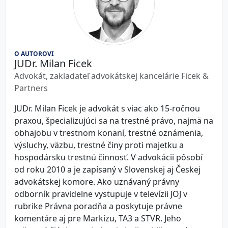
O AUTOROVI
JUDr. Milan Ficek
Advokát, zakladateľ advokátskej kancelárie Ficek &
Partners
JUDr. Milan Ficek je advokát s viac ako 15-ročnou
praxou, špecializujúci sa na trestné právo, najmä na
obhajobu v trestnom konaní, trestné oznámenia,
výsluchy, väzbu, trestné činy proti majetku a
hospodársku trestnú činnosť. V advokácii pôsobí
od roku 2010 a je zapísaný v Slovenskej aj Českej
advokátskej komore. Ako uznávaný právny
odborník pravidelne vystupuje v televízii JOJ v
rubrike Právna poradňa a poskytuje právne
komentáre aj pre Markízu, TA3 a STVR. Jeho