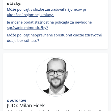
otázky:
Môže policajt v službe zastrašovať nájomcov pri
ukončení nájomnej zmluvy?
Je možné podať sťažnosť na policajta za nevhodné
správanie mimo služby?
Môže policajt neoprávnene sprístupniť cudzie zdravotné
údaje bez súhlasu?
O AUTOROVI
JUDr. Milan Ficek