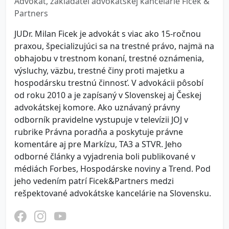
Advokát, zakladateľ advokátskej kancelárie Ficek &
Partners
JUDr. Milan Ficek je advokát s viac ako 15-ročnou
praxou, špecializujúci sa na trestné právo, najmä na
obhajobu v trestnom konaní, trestné oznámenia,
výsluchy, väzbu, trestné činy proti majetku a
hospodársku trestnú činnosť. V advokácii pôsobí
od roku 2010 a je zapísaný v Slovenskej aj Českej
advokátskej komore. Ako uznávaný právny
odborník pravidelne vystupuje v televízii JOJ v
rubrike Právna poradňa a poskytuje právne
komentáre aj pre Markízu, TA3 a STVR. Jeho
odborné články a vyjadrenia boli publikované v
médiách Forbes, Hospodárske noviny a Trend. Pod
jeho vedením patrí Ficek&Partners medzi
rešpektované advokátske kancelárie na Slovensku.