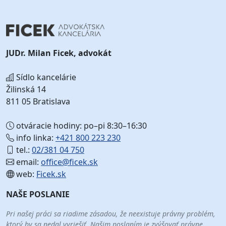
JUDr. Milan Ficek, advokát
Sídlo kancelárie
Žilinská 14
811 05 Bratislava
otváracie hodiny: po–pi 8:30–16:30
info linka:
+421 800 223 230
tel.:
02/381 04 750
email:
office@ficek.sk
web:
Ficek.sk
NAŠE POSLANIE
Pri našej práci sa riadime zásadou, že neexistuje právny problém,
ktorý by sa nedal vyriešiť. Našim poslaním je zvýšovať právne