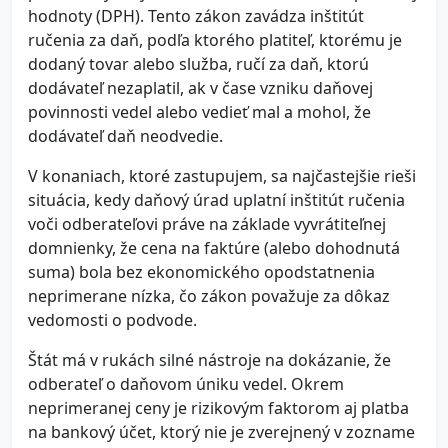
hodnoty (DPH). Tento zákon zavádza inštitút
ručenia za daň, podľa ktorého platiteľ, ktorému je
dodaný tovar alebo služba, ručí za daň, ktorú
dodávateľ nezaplatil, ak v čase vzniku daňovej
povinnosti vedel alebo vedieť mal a mohol, že
dodávateľ daň neodvedie.
V konaniach, ktoré zastupujem, sa najčastejšie rieši
situácia, kedy daňový úrad uplatní inštitút ručenia
voči odberateľovi práve na základe vyvrátiteľnej
domnienky, že cena na faktúre (alebo dohodnutá
suma) bola bez ekonomického opodstatnenia
neprimerane nízka, čo zákon považuje za dôkaz
vedomosti o podvode.
Štát má v rukách silné nástroje na dokázanie, že
odberateľ o daňovom úniku vedel. Okrem
neprimeranej ceny je rizikovým faktorom aj platba
na bankový účet, ktorý nie je zverejnený v zozname