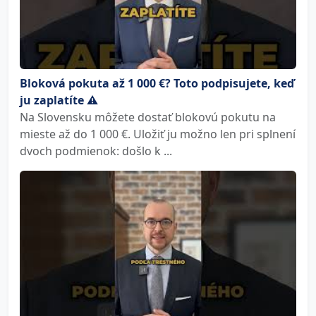
Bloková pokuta až 1 000 €? Toto podpisujete, keď
ju zaplatíte ⚠️
Na Slovensku môžete dostať blokovú pokutu na
mieste až do 1 000 €. Uložiť ju možno len pri splnení
dvoch podmienok: došlo k ...