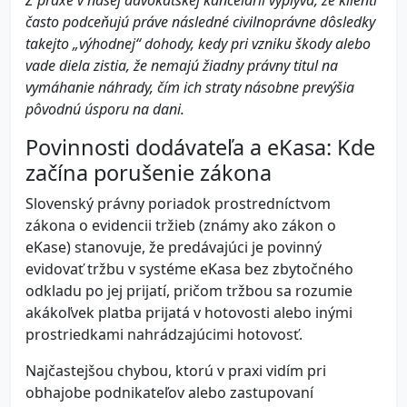
Z praxe v našej advokátskej kancelárii vyplýva, že klienti
často podceňujú práve následné civilnoprávne dôsledky
takejto „výhodnej“ dohody, kedy pri vzniku škody alebo
vade diela zistia, že nemajú žiadny právny titul na
vymáhanie náhrady, čím ich straty násobne prevýšia
pôvodnú úsporu na dani.
Povinnosti dodávateľa a eKasa: Kde
začína porušenie zákona
Slovenský právny poriadok prostredníctvom
zákona o evidencii tržieb (známy ako zákon o
eKase) stanovuje, že predávajúci je povinný
evidovať tržbu v systéme eKasa bez zbytočného
odkladu po jej prijatí, pričom tržbou sa rozumie
akákoľvek platba prijatá v hotovosti alebo inými
prostriedkami nahrádzajúcimi hotovosť.
Najčastejšou chybou, ktorú v praxi vidím pri
obhajobe podnikateľov alebo zastupovaní