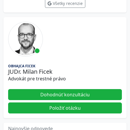
Všetky recenzie
OBHAJCA FICEK
JUDr. Milan Ficek
Advokát pre trestné právo
Dohodnúť konzultáciu
Položiť otázku
Najnovšie odpovede