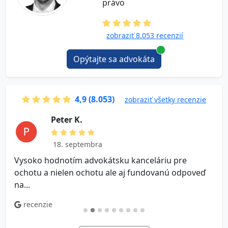
právo
zobraziť 8.053 recenzií
Opýtajte sa advokáta
4,9 (8.053)
zobraziť všetky recenzie
P e t e r K.
18. septembra
Vysoko hodnotím advokátsku kanceláriu pre
V
ochotu a nielen ochotu ale aj fundovanú odpoveď
na...
recenzie