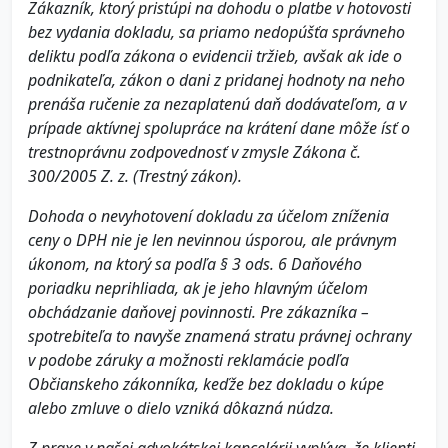
Zákazník, ktorý pristúpi na dohodu o platbe v hotovosti
bez vydania dokladu, sa priamo nedopúšťa správneho
deliktu podľa zákona o evidencii tržieb, avšak ak ide o
podnikateľa, zákon o dani z pridanej hodnoty na neho
prenáša ručenie za nezaplatenú daň dodávateľom, a v
prípade aktívnej spolupráce na krátení dane môže ísť o
trestnoprávnu zodpovednosť v zmysle Zákona č.
300/2005 Z. z. (Trestný zákon).
Dohoda o nevyhotovení dokladu za účelom zníženia
ceny o DPH nie je len nevinnou úsporou, ale právnym
úkonom, na ktorý sa podľa § 3 ods. 6 Daňového
poriadku neprihliada, ak je jeho hlavným účelom
obchádzanie daňovej povinnosti. Pre zákazníka –
spotrebiteľa to navyše znamená stratu právnej ochrany
v podobe záruky a možnosti reklamácie podľa
Občianskeho zákonníka, keďže bez dokladu o kúpe
alebo zmluve o dielo vzniká dôkazná núdza.