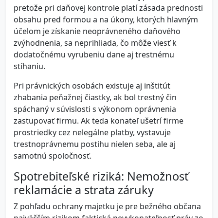
pretože pri daňovej kontrole platí zásada prednosti
obsahu pred formou a na úkony, ktorých hlavným
účelom je získanie neoprávneného daňového
zvýhodnenia, sa neprihliada, čo môže viesť k
dodatočnému vyrubeniu dane aj trestnému
stíhaniu.
Pri právnických osobách existuje aj inštitút
zhabania peňažnej čiastky, ak bol trestný čin
spáchaný v súvislosti s výkonom oprávnenia
zastupovať firmu. Ak teda konateľ ušetrí firme
prostriedky cez nelegálne platby, vystavuje
trestnoprávnemu postihu nielen seba, ale aj
samotnú spoločnosť.
Spotrebiteľské riziká: Nemožnosť
reklamácie a strata záruky
Z pohľadu ochrany majetku je pre bežného občana