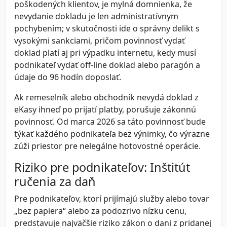
poškodených klientov, je mylná domnienka, že
nevydanie dokladu je len administratívnym
pochybením; v skutočnosti ide o správny delikt s
vysokými sankciami, pričom povinnosť vydať
doklad platí aj pri výpadku internetu, kedy musí
podnikateľ vydať off-line doklad alebo paragón a
údaje do 96 hodín doposlať.
Ak remeselník alebo obchodník nevydá doklad z
eKasy ihneď po prijatí platby, porušuje zákonnú
povinnosť. Od marca 2026 sa táto povinnosť bude
týkať každého podnikateľa bez výnimky, čo výrazne
zúži priestor pre nelegálne hotovostné operácie.
Riziko pre podnikateľov: Inštitút
ručenia za daň
Pre podnikateľov, ktorí prijímajú služby alebo tovar
„bez papiera“ alebo za podozrivo nízku cenu,
predstavuje najväčšie riziko zákon o dani z pridanej