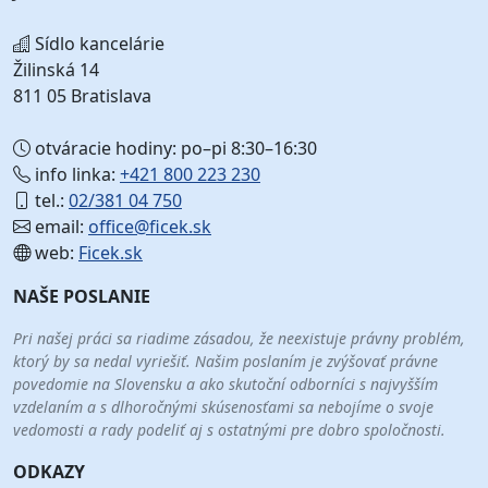
Sídlo kancelárie
Žilinská 14
811 05 Bratislava
otváracie hodiny: po–pi 8:30–16:30
info linka:
+421 800 223 230
tel.:
02/381 04 750
email:
office@ficek.sk
web:
Ficek.sk
NAŠE POSLANIE
Pri našej práci sa riadime zásadou, že neexistuje právny problém,
ktorý by sa nedal vyriešiť. Našim poslaním je zvýšovať právne
povedomie na Slovensku a ako skutoční odborníci s najvyšším
vzdelaním a s dlhoročnými skúsenosťami sa nebojíme o svoje
vedomosti a rady podeliť aj s ostatnými pre dobro spoločnosti.
ODKAZY