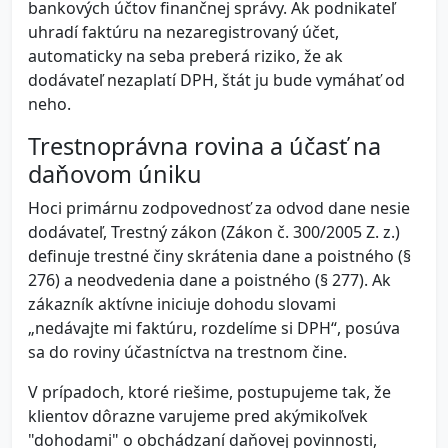
bankových účtov finančnej správy. Ak podnikateľ
uhradí faktúru na nezaregistrovaný účet,
automaticky na seba preberá riziko, že ak
dodávateľ nezaplatí DPH, štát ju bude vymáhať od
neho.
Trestnoprávna rovina a účasť na
daňovom úniku
Hoci primárnu zodpovednosť za odvod dane nesie
dodávateľ, Trestný zákon (Zákon č. 300/2005 Z. z.)
definuje trestné činy skrátenia dane a poistného (§
276) a neodvedenia dane a poistného (§ 277). Ak
zákazník aktívne iniciuje dohodu slovami
„nedávajte mi faktúru, rozdelíme si DPH“, posúva
sa do roviny účastníctva na trestnom čine.
V prípadoch, ktoré riešime, postupujeme tak, že
klientov dôrazne varujeme pred akýmikoľvek
"dohodami" o obchádzaní daňovej povinnosti,