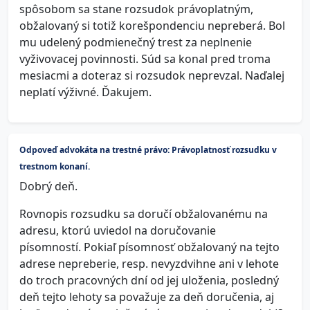
spôsobom sa stane rozsudok právoplatným,
obžalovaný si totiž korešpondenciu nepreberá. Bol
mu udelený podmienečný trest za neplnenie
vyživovacej povinnosti. Súd sa konal pred troma
mesiacmi a doteraz si rozsudok neprevzal. Naďalej
neplatí výživné. Ďakujem.
Odpoveď advokáta na trestné právo: Právoplatnosť rozsudku v
trestnom konaní.
Dobrý deň.
Rovnopis rozsudku sa doručí obžalovanému na
adresu, ktorú uviedol na doručovanie
písomností. Pokiaľ písomnosť obžalovaný na tejto
adrese nepreberie, resp. nevyzdvihne ani v lehote
do troch pracovných dní od jej uloženia, posledný
deň tejto lehoty sa považuje za deň doručenia, aj