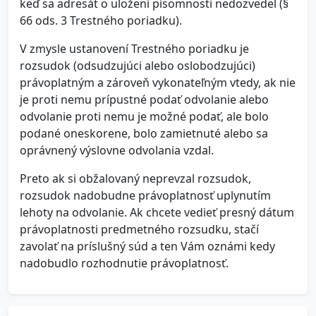
keď sa adresát o uložení písomnosti nedozvedel (§
66 ods. 3 Trestného poriadku).
V zmysle ustanovení Trestného poriadku je
rozsudok (odsudzujúci alebo oslobodzujúci)
právoplatným a zároveň vykonateľným vtedy, ak nie
je proti nemu prípustné podať odvolanie alebo
odvolanie proti nemu je možné podať, ale bolo
podané oneskorene, bolo zamietnuté alebo sa
oprávnený výslovne odvolania vzdal.
Preto ak si obžalovaný neprevzal rozsudok,
rozsudok nadobudne právoplatnosť uplynutím
lehoty na odvolanie. Ak chcete vedieť presný dátum
právoplatnosti predmetného rozsudku, stačí
zavolať na príslušný súd a ten Vám oznámi kedy
nadobudlo rozhodnutie právoplatnosť.