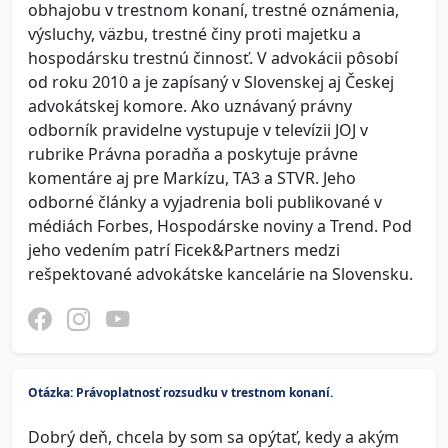
obhajobu v trestnom konaní, trestné oznámenia,
výsluchy, väzbu, trestné činy proti majetku a
hospodársku trestnú činnosť. V advokácii pôsobí
od roku 2010 a je zapísaný v Slovenskej aj Českej
advokátskej komore. Ako uznávaný právny
odborník pravidelne vystupuje v televízii JOJ v
rubrike Právna poradňa a poskytuje právne
komentáre aj pre Markízu, TA3 a STVR. Jeho
odborné články a vyjadrenia boli publikované v
médiách Forbes, Hospodárske noviny a Trend. Pod
jeho vedením patrí Ficek&Partners medzi
rešpektované advokátske kancelárie na Slovensku.
Otázka: Právoplatnosť rozsudku v trestnom konaní.
Dobrý deň, chcela by som sa opýtať, kedy a akým