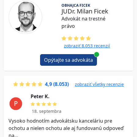
OBHAJCA FICEK
JUDr. Milan Ficek
Advokát na trestné
právo
zobraziť 8.053 recenzií
Opýtajte sa advokáta
4,9 (8.053)
zobraziť všetky recenzie
P e t e r K.
18. septembra
Vysoko hodnotím advokátsku kanceláriu pre
V
ochotu a nielen ochotu ale aj fundovanú odpoveď
na...