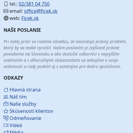
tel.:
02/381 04 750
email:
office@ficek.sk
web:
Ficek.sk
NAŠE POSLANIE
Pri našej práci sa riadime zásadou, že neexistuje právny problém,
ktorý by sa nedal vyriešiť. Našim poslaním je zvýšovať právne
povedomie na Slovensku a ako skutoční odborníci s najvyšším
vzdelaním a s dlhoročnými skúsenosťami sa nebojíme o svoje
vedomosti a rady podeliť aj s ostatnými pre dobro spoločnosti.
ODKAZY
Hlavná strana
Náš tím
Naše služby
Skúsenosti klientov
Odmeňovanie
Videá
Média