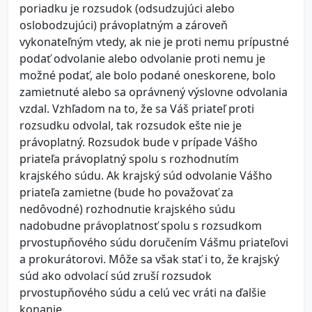
poriadku je rozsudok (odsudzujúci alebo
oslobodzujúci) právoplatným a zároveň
vykonateľným vtedy, ak nie je proti nemu prípustné
podať odvolanie alebo odvolanie proti nemu je
možné podať, ale bolo podané oneskorene, bolo
zamietnuté alebo sa oprávnený výslovne odvolania
vzdal. Vzhľadom na to, že sa Váš priateľ proti
rozsudku odvolal, tak rozsudok ešte nie je
právoplatný. Rozsudok bude v prípade Vášho
priateľa právoplatný spolu s rozhodnutím
krajského súdu. Ak krajský súd odvolanie Vášho
priateľa zamietne (bude ho považovať za
nedôvodné) rozhodnutie krajského súdu
nadobudne právoplatnosť spolu s rozsudkom
prvostupňového súdu doručením Vášmu priateľovi
a prokurátorovi. Môže sa však stať i to, že krajský
súd ako odvolací súd zruší rozsudok
prvostupňového súdu a celú vec vráti na ďalšie
konanie.