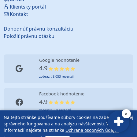
Klientsky portál
Kontakt
Dohodnúť právnu konzultáciu
Položiť právnu otázku
Google hodnotenie
4.9
zobraziť 8.053 recenzií
Facebook hodnotenie
4.9
zobraziť 358 recenzií
Na tejto stránke používame súbory cookies na zabezpečenie jej
správneho fungovania a na analýzu návštevnosti. Viac
informácií nájdete na stránke
Ochrana osobných údajov
.
© Copyright (2010-2026) Advokátska kancelária Bratislava |