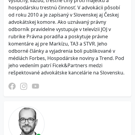
výsluchy, väzbu, trestné činy proti majetku a
hospodársku trestnú činnosť. V advokácii pôsobí
od roku 2010 a je zapísaný v Slovenskej aj Českej
advokátskej komore. Ako uznávaný právny
odborník pravidelne vystupuje v televízii JOJ v
rubrike Právna poradňa a poskytuje právne
komentáre aj pre Markízu, TA3 a STVR. Jeho
odborné články a vyjadrenia boli publikované v
médiách Forbes, Hospodárske noviny a Trend. Pod
jeho vedením patrí Ficek&Partners medzi
rešpektované advokátske kancelárie na Slovensku.