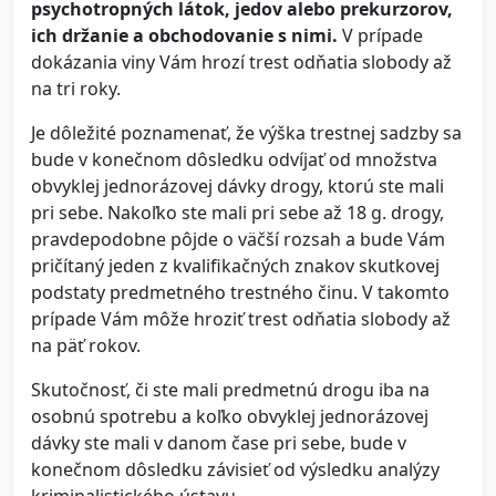
psychotropných látok, jedov alebo prekurzorov,
ich držanie a obchodovanie s nimi.
V prípade
dokázania viny Vám hrozí trest odňatia slobody až
na tri roky.
Je dôležité poznamenať, že výška trestnej sadzby sa
bude v konečnom dôsledku odvíjať od množstva
obvyklej jednorázovej dávky drogy, ktorú ste mali
pri sebe. Nakoľko ste mali pri sebe až 18 g. drogy,
pravdepodobne pôjde o väčší rozsah a bude Vám
pričítaný jeden z kvalifikačných znakov skutkovej
podstaty predmetného trestného činu. V takomto
prípade Vám môže hroziť trest odňatia slobody až
na päť rokov.
Skutočnosť, či ste mali predmetnú drogu iba na
osobnú spotrebu a koľko obvyklej jednorázovej
dávky ste mali v danom čase pri sebe, bude v
konečnom dôsledku závisieť od výsledku analýzy