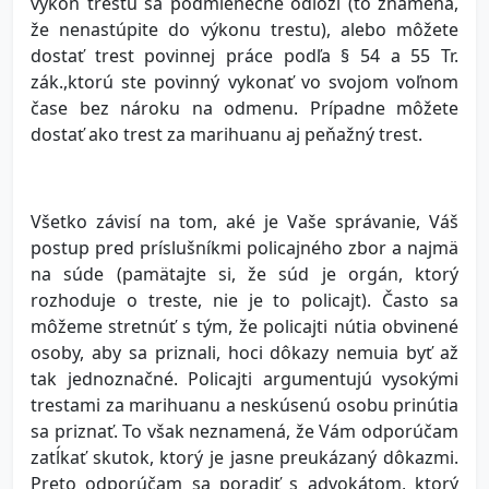
výkon trestu sa podmienečne odloží (to znamená,
že nenastúpite do výkonu trestu), alebo môžete
dostať trest povinnej práce podľa § 54 a 55 Tr.
zák.,ktorú ste povinný vykonať vo svojom voľnom
čase bez nároku na odmenu. Prípadne môžete
dostať ako trest za marihuanu aj peňažný trest.
Všetko závisí na tom, aké je Vaše správanie, Váš
postup pred príslušníkmi policajného zbor a najmä
na súde (pamätajte si, že súd je orgán, ktorý
rozhoduje o treste, nie je to policajt). Často sa
môžeme stretnúť s tým, že policajti nútia obvinené
osoby, aby sa priznali, hoci dôkazy nemuia byť až
tak jednoznačné. Policajti argumentujú vysokými
trestami za marihuanu a neskúsenú osobu prinútia
sa priznať. To však neznamená, že Vám odporúčam
zatĺkať skutok, ktorý je jasne preukázaný dôkazmi.
Preto odporúčam sa poradiť s advokátom, ktorý