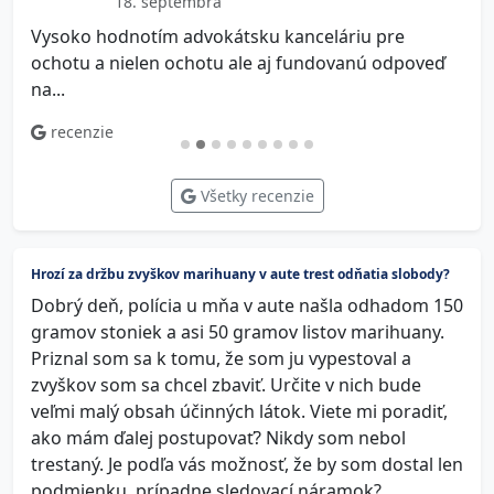
18. septembra
Vysoko hodnotím advokátsku kanceláriu pre
V
ochotu a nielen ochotu ale aj fundovanú odpoveď
na...
recenzie
Všetky recenzie
Hrozí za držbu zvyškov marihuany v aute trest odňatia slobody?
Dobrý deň, polícia u mňa v aute našla odhadom 150
gramov stoniek a asi 50 gramov listov marihuany.
Priznal som sa k tomu, že som ju vypestoval a
zvyškov som sa chcel zbaviť. Určite v nich bude
veľmi malý obsah účinných látok. Viete mi poradiť,
ako mám ďalej postupovať? Nikdy som nebol
trestaný. Je podľa vás možnosť, že by som dostal len
podmienku, prípadne sledovací náramok?