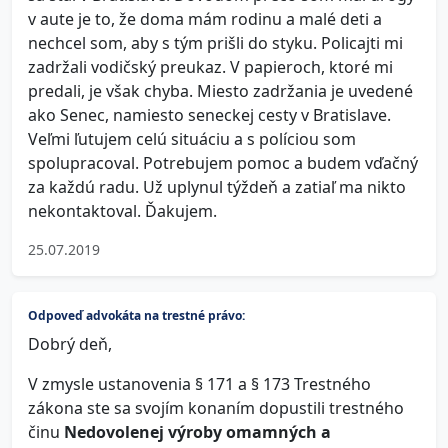
v aute je to, že doma mám rodinu a malé deti a
nechcel som, aby s tým prišli do styku. Policajti mi
zadržali vodičský preukaz. V papieroch, ktoré mi
predali, je však chyba. Miesto zadržania je uvedené
ako Senec, namiesto seneckej cesty v Bratislave.
Veľmi ľutujem celú situáciu a s políciou som
spolupracoval. Potrebujem pomoc a budem vďačný
za každú radu. Už uplynul týždeň a zatiaľ ma nikto
nekontaktoval. Ďakujem.
25.07.2019
Odpoveď advokáta na trestné právo:
Dobrý deň,
V zmysle ustanovenia § 171 a § 173 Trestného
zákona ste sa svojím konaním dopustili trestného
činu
Nedovolenej výroby omamných a