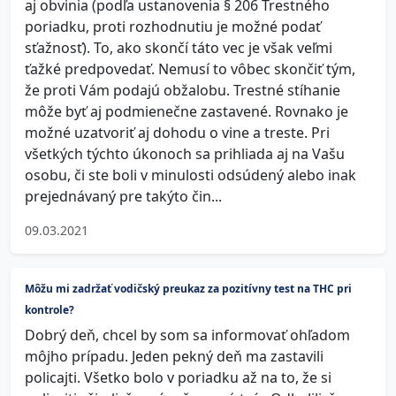
aj obvinia (podľa ustanovenia § 206 Trestného
poriadku, proti rozhodnutiu je možné podať
sťažnosť). To, ako skončí táto vec je však veľmi
ťažké predpovedať. Nemusí to vôbec skončiť tým,
že proti Vám podajú obžalobu. Trestné stíhanie
môže byť aj podmienečne zastavené. Rovnako je
možné uzatvoriť aj dohodu o vine a treste. Pri
všetkých týchto úkonoch sa prihliada aj na Vašu
osobu, či ste boli v minulosti odsúdený alebo inak
prejednávaný pre takýto čin...
09.03.2021
Môžu mi zadržať vodičský preukaz za pozitívny test na THC pri
kontrole?
Dobrý deň, chcel by som sa informovať ohľadom
môjho prípadu. Jeden pekný deň ma zastavili
policajti. Všetko bolo v poriadku až na to, že si