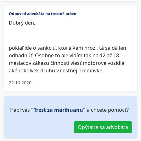
Odpoveď advokáta na trestné právo:
Dobrý deň,
pokiaľ ide o sankciu, ktorá Vám hrozí, tá sa dá len
odhadnúť. Osobne to ale vidím tak na 12 až 18
mesiacov zákazu činnosti viesť motorové vozidlá
akéhokoľvek druhu v cestnej premávke.
22.10.2020
Trápi vás
"Trest za marihuanu"
a chcete pomôcť?
Opýtajte sa advokáta