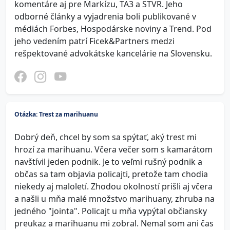
komentáre aj pre Markízu, TA3 a STVR. Jeho
odborné články a vyjadrenia boli publikované v
médiách Forbes, Hospodárske noviny a Trend. Pod
jeho vedením patrí Ficek&Partners medzi
rešpektované advokátske kancelárie na Slovensku.
Otázka: Trest za marihuanu
Dobrý deň, chcel by som sa spýtať, aký trest mi
hrozí za marihuanu. Včera večer som s kamarátom
navštívil jeden podnik. Je to veľmi rušný podnik a
občas sa tam objavia policajti, pretože tam chodia
niekedy aj maloletí. Zhodou okolností prišli aj včera
a našli u mňa malé množstvo marihuany, zhruba na
jedného "jointa". Policajt u mňa vypýtal občiansky
preukaz a marihuanu mi zobral. Nemal som ani čas