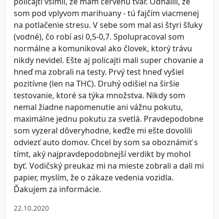
policajti všimli, že mám červenú tvár. Odhalili, že
som pod vplyvom marihuany - tú fajčím viacmenej
na potlačenie stresu. V sebe som mal asi štyri šľuky
(vodné), čo robí asi 0,5-0,7. Spolupracoval som
normálne a komunikoval ako človek, ktorý trávu
nikdy nevidel. Ešte aj policajti mali super chovanie a
hneď ma zobrali na testy. Prvý test hneď vyšiel
pozitívne (len na THC). Druhý odišiel na širšie
testovanie, ktoré sa týka množstva. Nikdy som
nemal žiadne napomenutie ani vážnu pokutu,
maximálne jednu pokutu za svetlá. Pravdepodobne
som vyzeral dôveryhodne, keďže mi ešte dovolili
odviezť auto domov. Chcel by som sa oboznámiť s
tímt, aký najpravdepodobnejší verdikt by mohol
byť. Vodičský preukaz mi na mieste zobrali a dali mi
papier, myslím, že o zákaze vedenia vozidla.
Ďakujem za informácie.
22.10.2020