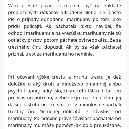
Vám presne povie, či môžete byť na základe
predložených dôkazov odsúdený alebo nie. Často
ide o prípady odhodenej marihuany po tom, ako
prídu policajti. Ak páchateľa nikto nevidel, že
odhodil marihuanu a na vrecúšku marihuany nie sú
odtlačky prstov, potom páchateľovi nedokážu, že sa
trestného činu dopustil. Ak by sa však páchateľ
priznal, trest za marihuanu ho neminie.
Pri učovaní výške trestu a druhu trestu je tiež
dôležité o aký druh a množstvo omamnej alebo
psychotropnej látky išlo, či ste túto látku držali len
pre vlastnú potrebu, alebo ste ju mali za účelom jej
ďalšej distribúcie, či ste už v minulosti spáchali
trestný čin. Nemenej dôležitá je závislosť od
marihuany. Paradoxne práve závislosť páchateľa od
marihuany mu môže pomôcť (ak bolo preukázané,