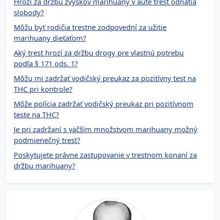
Hrozí za držbu zvyškov marihuany v aute trest odňatia
slobody?
Môžu byť rodičia trestne zodpovední za užitie
marihuany dieťaťom?
Aký trest hrozí za držbu drogy pre vlastnú potrebu
podľa § 171 ods. 1?
Môžu mi zadržať vodičský preukaz za pozitívny test na
THC pri kontrole?
Môže polícia zadržať vodičský preukaz pri pozitívnom
teste na THC?
Je pri zadržaní s väčším množstvom marihuany možný
podmienečný trest?
Poskytujete právne zastupovanie v trestnom konaní za
držbu marihuany?