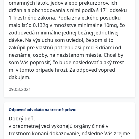
omamných látok, jedov alebo prekurzorov, ich
držania a obchodovania s nimi podľa § 171 odseku
1 Trestného zákona. Podľa znaleckého posudku
malo ísť o 0,132g v množstve minimálne 10mg, čo
zodpovedá minimálne jednej bežnej jednotlivej
dávke. Na výsluchu som uviedol, že som si to
zakúpil pre vlastnú potrebu asi pred 3 dňami od
neznámej osoby, na nezistenom mieste. Chcel by
som Vás poprosiť, čo bude nasledovať a aký trest
mi v tomto prípade hrozí. Za odpoveď vopred
ďakujem.
09.03.2021
Odpoveď advokáta na trestné právo:
Dobrý deň,
v predmetnej veci vykonajú orgány činné v
trestnom konaní dokazovanie, následne Vás zrejme