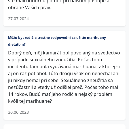
ste mali odbornú pomoc pri ďalšom postupe a
obrane Vašich práv.
27.07.2024
Môžu byť rodičia trestne zodpovední za užitie marihuany
dieťaťom?
Dobrý deň, môj kamarát bol povolaný na svedectvo
v prípade sexuálneho zneužitia. Počas toho
incidentu tam bola využívaná marihuana, z ktorej si
aj on raz potiahol. Túto drogu však on nenechal ani
ju nikdy nemal pri sebe. Sexuálneho zneužitia sa
nezúčastnil a vtedy už odišiel preč. Počas toho mal
14 rokov. Budú mať jeho rodičia nejaký problém
kvôli tej marihuane?
30.06.2023