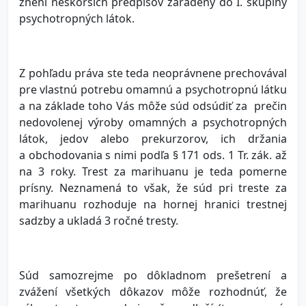
znení neskorších predpisov zaradený do I. skupiny
psychotropných látok.
Z pohľadu práva ste teda neoprávnene prechovával
pre vlastnú potrebu omamnú a psychotropnú látku
a na základe toho Vás môže súd odsúdiť za prečin
nedovolenej výroby omamných a psychotropných
látok, jedov alebo prekurzorov, ich držania
a obchodovania s nimi podľa § 171 ods. 1 Tr. zák. až
na 3 roky. Trest za marihuanu je teda pomerne
prísny. Neznamená to však, že súd pri treste za
marihuanu rozhoduje na hornej hranici trestnej
sadzby a ukladá 3 ročné tresty.
Súd samozrejme po dôkladnom prešetrení a
zvážení všetkých dôkazov môže rozhodnúť, že