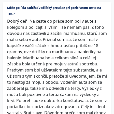
Môže polícia zadržať vodičský preukaz pri pozitívnom teste na
THC?
Dobrý deň, Na ceste do práce som bol v aute s
kolegom a policajti si všimli, že nemám pas. Z toho
dôvodu nás zastavili a zacítili marihuanu, ktorú som
mal u seba v aute. Priznal som sa, že som mal v
kapsičke väčší sáčok s hmotnosťou približne 18
gramov, dve drtičky na marihuanu a papieriky na
balenie. Marihuana bola celkom silná a celá jej
zásoba bola určená pre moju vlastnú spotrebu.
Predtým som bol užívateľom tejto substancie, ale
už som s tým skončil, pretože si uvedomujem, že mi
to nestojí za moju slobodu. Vodením auta som sa
zaoberal ja, takže ma odviedli na testy. Výsledky z
moču boli pozitívne a teraz čakám na výsledky z
krvi. Po prehliadke doktorka konštatovala, že som v
poriadku, bez príznakov zdrogovania. Celý incident
sa stal v Bratislave. Dôvodom prečo som mal drogy