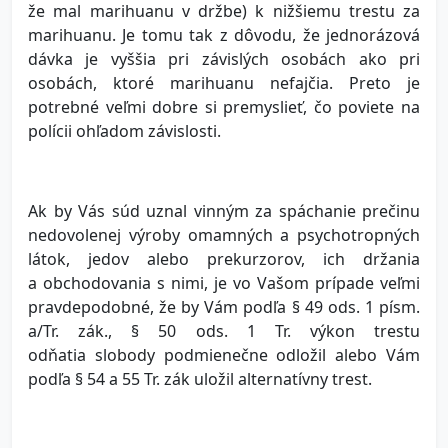
že mal marihuanu v držbe) k nižšiemu trestu za
marihuanu. Je tomu tak z dôvodu, že jednorázová
dávka je vyššia pri závislých osobách ako pri
osobách, ktoré marihuanu nefajčia. Preto je
potrebné veľmi dobre si premyslieť, čo poviete na
polícii ohľadom závislosti.
Ak by Vás súd uznal vinným za spáchanie prečinu
nedovolenej výroby omamných a psychotropných
látok, jedov alebo prekurzorov, ich držania
a obchodovania s nimi, je vo Vašom prípade veľmi
pravdepodobné, že by Vám podľa § 49 ods. 1 písm.
a/Tr. zák., § 50 ods. 1 Tr. výkon trestu
odňatia slobody podmienečne odložil alebo Vám
podľa § 54 a 55 Tr. zák uložil alternatívny trest.