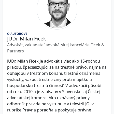
O AUTOROVI
JUDr. Milan Ficek
Advokát, zakladateľ advokátskej kancelárie Ficek &
Partners
JUDr. Milan Ficek je advokát s viac ako 15-ročnou
praxou, špecializujúci sa na trestné právo, najmä na
obhajobu v trestnom konaní, trestné oznámenia,
výsluchy, väzbu, trestné činy proti majetku a
hospodársku trestnú činnosť. V advokácii pôsobí
od roku 2010 a je zapísaný v Slovenskej aj Českej
advokátskej komore. Ako uznávaný právny
odborník pravidelne vystupuje v televízii JOJ v
rubrike Právna poradňa a poskytuje právne