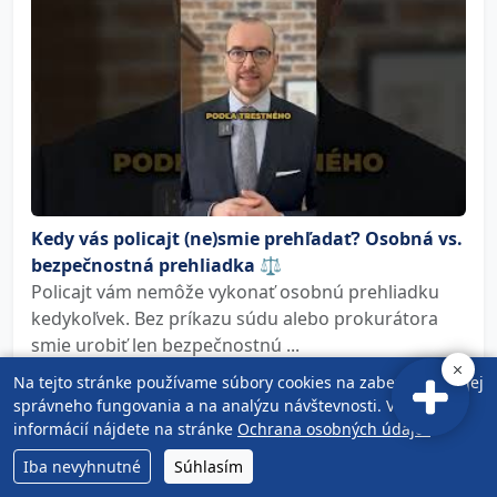
Kedy vás policajt (ne)smie prehľadať? Osobná vs.
bezpečnostná prehliadka ⚖️
Policajt vám nemôže vykonať osobnú prehliadku
kedykoľvek. Bez príkazu súdu alebo prokurátora
smie urobiť len bezpečnostnú ...
Na tejto stránke používame súbory cookies na zabezpečenie jej
Zobraziť všetky
správneho fungovania a na analýzu návštevnosti. Viac
informácií nájdete na stránke
Ochrana osobných údajov
.
Iba nevyhnutné
Súhlasím