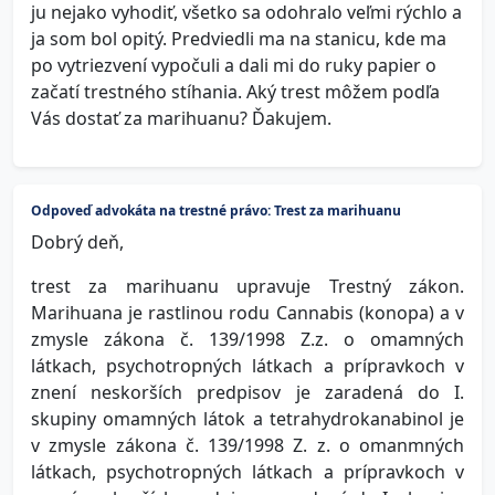
ju nejako vyhodiť, všetko sa odohralo veľmi rýchlo a
ja som bol opitý. Predviedli ma na stanicu, kde ma
po vytriezvení vypočuli a dali mi do ruky papier o
začatí trestného stíhania. Aký trest môžem podľa
Vás dostať za marihuanu? Ďakujem.
Odpoveď advokáta na trestné právo: Trest za marihuanu
Dobrý deň,
trest za marihuanu upravuje Trestný zákon.
Marihuana je rastlinou rodu Cannabis (konopa) a v
zmysle zákona č. 139/1998 Z.z. o omamných
látkach, psychotropných látkach a prípravkoch v
znení neskorších predpisov je zaradená do I.
skupiny omamných látok a tetrahydrokanabinol je
v zmysle zákona č. 139/1998 Z. z. o omanmných
látkach, psychotropných látkach a prípravkoch v