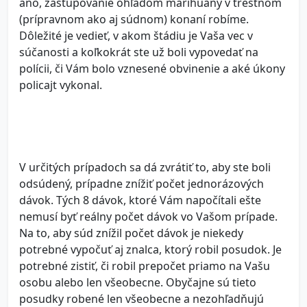
áno, zastupovanie ohľadom marihuany v trestnom
(prípravnom ako aj súdnom) konaní robíme.
Dôležité je vedieť, v akom štádiu je Vaša vec v
súčanosti a koľkokrát ste už boli vypovedať na
polícii, či Vám bolo vznesené obvinenie a aké úkony
policajt vykonal.
V určitých prípadoch sa dá zvrátiť to, aby ste boli
odsúdený, prípadne znížiť počet jednorázových
dávok. Tých 8 dávok, ktoré Vám napočítali ešte
nemusí byť reálny počet dávok vo Vašom prípade.
Na to, aby súd znížil počet dávok je niekedy
potrebné vypočuť aj znalca, ktorý robil posudok. Je
potrebné zistiť, či robil prepočet priamo na Vašu
osobu alebo len všeobecne. Obyčajne sú tieto
posudky robené len všeobecne a nezohľadňujú