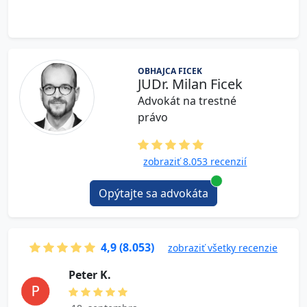
OBHAJCA FICEK
JUDr. Milan Ficek
Advokát na trestné
právo
zobraziť 8.053 recenzií
Opýtajte sa advokáta
4,9 (8.053)
zobraziť všetky recenzie
P e t e r K.