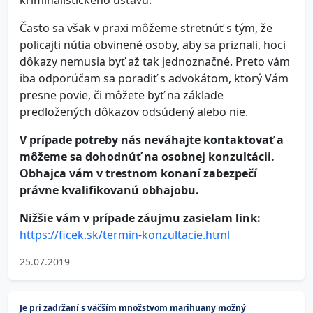
kriminalistického ústavu.
Často sa však v praxi môžeme stretnúť s tým, že
policajti nútia obvinené osoby, aby sa priznali, hoci
dôkazy nemusia byť až tak jednoznačné. Preto vám
iba odporúčam sa poradiť s advokátom, ktorý Vám
presne povie, či môžete byť na základe
predložených dôkazov odsúdený alebo nie.
V prípade potreby nás neváhajte kontaktovať a
môžeme sa dohodnúť na osobnej konzultácii.
Obhajca vám v trestnom konaní zabezpečí
právne kvalifikovanú obhajobu.
Nižšie vám v prípade záujmu zasielam link:
https://ficek.sk/termin-konzultacie.html
25.07.2019
Je pri zadržaní s väčším množstvom marihuany možný