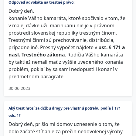
Odpoveď advokáta na trestné právo:
Dobrý deň,
konanie Vášho kamaráta, ktoré spočívalo v tom, že
v malej dávke užil marihuanu nie je v právnom
prostredí slovenskej republiky trestným činom.
Trestnými činmi sú prechovávanie, distribúcia,
prípadne iné. Presný výpočet nájdete v
ust. § 171 a
nasl. Trestného zákona
. Rodičia Vášho kamaráta
by taktiež nemali mať z vyššie uvedeného konania
problém, pokiaľ by sa sami nedopustili konaní v
predmetnom paragrafe.
30.06.2023
Aký trest hrozí za držbu drogy pre vlastnú potrebu podľa § 171
ods. 1?
Dobrý deň, prišlo mi domov uznesenie o tom, že
bolo začaté stíhanie za prečin nedovolenej výroby