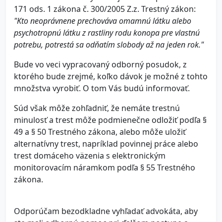
171 ods. 1 zákona č. 300/2005 Z.z. Trestný zákon:
"Kto neoprávnene prechováva omamnú látku alebo
psychotropnú látku z rastliny rodu konopa pre vlastnú
potrebu, potrestá sa odňatím slobody až na jeden rok."
Bude vo veci vypracovaný odborný posudok, z
ktorého bude zrejmé, koľko dávok je možné z tohto
množstva vyrobiť. O tom Vás budú informovať.
Súd však môže zohľadniť, že nemáte trestnú
minulosť a trest môže podmienečne odložiť podľa §
49 a § 50 Trestného zákona, alebo môže uložiť
alternatívny trest, napríklad povinnej práce alebo
trest domáceho väzenia s elektronickým
monitorovacím náramkom podľa § 55 Trestného
zákona.
Odporúčam bezodkladne vyhľadať advokáta, aby