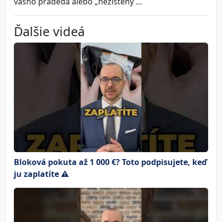
vášho pradeda alebo „nezistený ...
Ďalšie videá
Bloková pokuta až 1 000 €? Toto podpisujete, keď
ju zaplatíte ⚠️