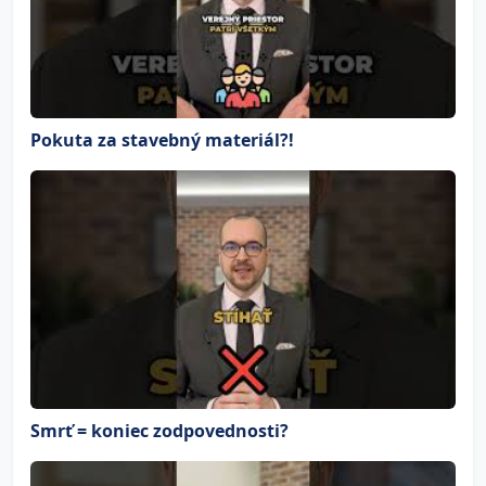
Pokuta za stavebný materiál?!
Smrť = koniec zodpovednosti?