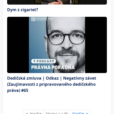
Dym z cigariet?
Dedičská zmluva | Odkaz | Negatívny závet
(Zaujímavosti z pripravovaného dedičského
práva) #65
←
Novšie
Strana 1 z 36
Staršie
→