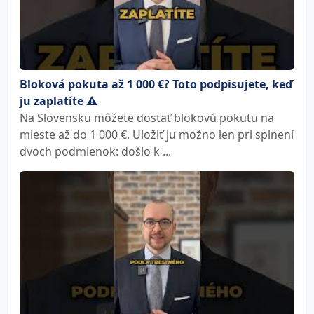
Bloková pokuta až 1 000 €? Toto podpisujete, keď
ju zaplatíte ⚠️
Na Slovensku môžete dostať blokovú pokutu na
mieste až do 1 000 €. Uložiť ju možno len pri splnení
dvoch podmienok: došlo k ...