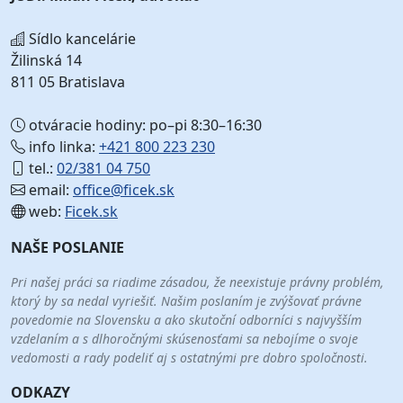
Sídlo kancelárie
Žilinská 14
811 05 Bratislava
otváracie hodiny: po–pi 8:30–16:30
info linka:
+421 800 223 230
tel.:
02/381 04 750
email:
office@ficek.sk
web:
Ficek.sk
NAŠE POSLANIE
Pri našej práci sa riadime zásadou, že neexistuje právny problém,
ktorý by sa nedal vyriešiť. Našim poslaním je zvýšovať právne
povedomie na Slovensku a ako skutoční odborníci s najvyšším
vzdelaním a s dlhoročnými skúsenosťami sa nebojíme o svoje
vedomosti a rady podeliť aj s ostatnými pre dobro spoločnosti.
ODKAZY