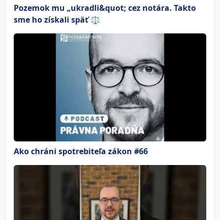
Pozemok mu „ukradli&quot; cez notára. Takto
sme ho získali späť ⚖️
Ako chráni spotrebiteľa zákon #66