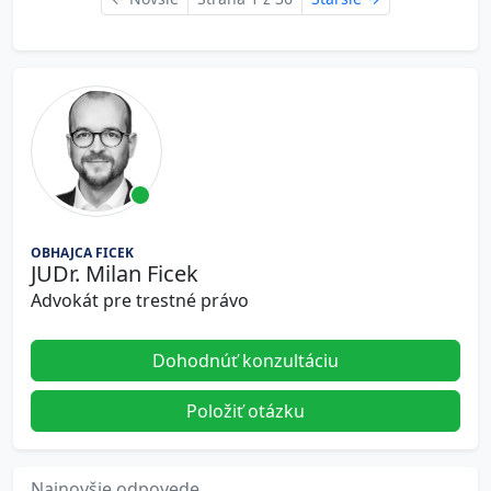
OBHAJCA FICEK
JUDr. Milan Ficek
Advokát pre trestné právo
Dohodnúť konzultáciu
Položiť otázku
Najnovšie odpovede